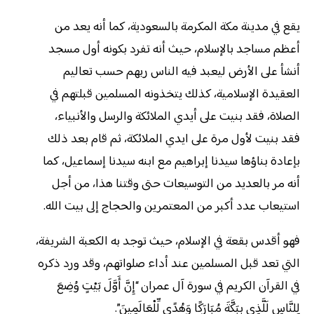
يقع في مدينة مكة المكرمة بالسعودية، كما أنه يعد من
أعظم مساجد بالإسلام، حيث أنه تفرد بكونه أول مسجد
أنشأ على الأرض ليعبد فيه الناس ربهم حسب تعاليم
العقيدة الإسلامية، كذلك يتخذونه المسلمين قبلتهم في
الصلاة، فقد بنيت على أيدي الملائكة والرسل والأنبياء،
فقد بنيت لأول مرة على ايدي الملائكة، ثم قام بعد ذلك
بإعادة بناؤها سيدنا إبراهيم مع ابنه سيدنا إسماعيل، كما
أنه مر بالعديد من التوسيعات حتى وقتنا هذا، من أجل
استيعاب عدد أكبر من المعتمرين والحجاج إلى بيت الله.
فهو أقدس بقعة في الإسلام، حيث توجد به الكعبة الشريفة،
التي تعد قبل المسلمين عند أداء صلواتهم، وقد ورد ذكره
في القرآن الكريم في سورة آل عمران
“إِنَّ أَوَّلَ بَيْتٍ وُضِعَ
لِلنَّاسِ لَلَّذِي بِبَكَّةَ مُبَارَكًا وَهُدًى لِّلْعَالَمِينَ”.