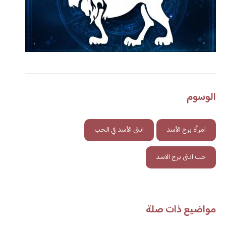
الوسوم
امرأة برج الأسد
انثى الأسد في الحب
حب انثى برج الاسد
مواضيع ذات صلة