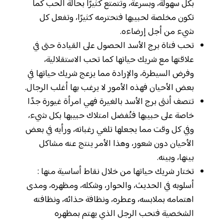
بكل سهولة، وبسرعة، وتتمتع كثيرًا بحالة الحب كما
تكون مخلصة لحبيبها فتحترمه كثيرًا، وتفعل كل
شيء من أجل إرضاءه.
تحب فتاة برج الأسد الحصول على القيادة حتى في
علاقتها مع شريك حياتها كما تحب الاستقلالية،
وفرض السيطرة، والإرادة مما يزعج شريك حياتها في
بعض الأحيان فهذه الأمور لا يرغب بها أغلب الرجال.
تتصف أنثى برج الأسد بالغيرة فهي امرأة غيورة جدًا
خاصة على حبيبها فتُفضل امتلاك حبيبها بكل شيء،
وفي كل وقت مما يجعلها تلغي رغباته، ورأيه في بعض
الأحيان دون شعور، وهذا الأمر ينتج عنه مشاكل
بينها، وبينه.
تختار شريك حياتها من خلال نقاط أساسية منها :
أسلوبه في الحديث، والحوار، وشكله، ومظهره، ومدى
اهتمامه بملابسه، وعطره، ونظافة حذائه، ونظافته
الشخصية فتحب الرجل الذي يهتم بمظهره