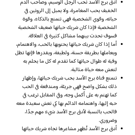
أنثى برج الأسد تحب الرجل الوسيم، وصاحب الدم
الخفيف يحب المغامرة، ولا يميل إلى الروتين في
حياته، وقوي الشخصية فهي تتمتع بالذكاء، وقوة
الشخصية فإذا كان شريك حياتها ضعيف الشخصية
فسوف تحدث بينهما مشاكل كثيرة في العلاقة.
أما إذا كان شريك حياتها يحتويها بالحب، والاهتمام،
ويعاملها بطريقة حسنة، ولطيفة، ويقدرها فإنها تظل
وفية له طوال حياتها كما تقدم له كل ما يحلم به
لتعش معه حياة مثالية.
تتمتع فتاة برج الأسد بحب شريك حياتها، وإظهار
ذلك بشكل واضح فهي جريئة، ومندفعة في الحب
كما تهتم به على أكمل وجه، وفي المقابل ترغب في
حبه إليها، واهتمامه الدائم بها كي تعش سعيدة معه
فالحب بالنسبة لأنثى برج الأسد شيء مهم جدًا،
وضروري.
أنثى برج الأسد تُظهر مشاعرها تجاه شريك حياتها