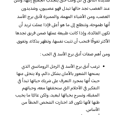
شديدة التألق في كل وقت حتى ينجذب الجميع إليها، ولكن
عند الغضب تجد حالها تبدل فهو عصبيون، وشديدون
الغضب، ومن الأشياء المهمة، والمميزة لأنثى برج الأسد
أنها طموحة، وتتطلع إلى ما هو أعلى فإذا عملت تريد أن
تكون القائدة، وإذا كانت طبيعة عملها ضمن فريق تجدها
الأكثر تفوقًا فتحب أن تثبت نفسها، وتظهر بذكاء، وتفوق.
ومن أهم صفات أنثى برج الأسد في الحب :
ترغب أنثى برج الأسد في الرجل الرومانسي الذي
يمنحها الشعور بالأمان بشكل دائم، ولا يتخلى عنها
حيث أنها بمجرد التعرف على شريك حياتها تبدأ في
التفكير في الأحلام التي ستحققها معه، وحياتهم
المقبلة، وتسرح بخيالها لبعيد، ولكن غالبًا ما يخيب
ظنها لأنها تكون قد اختارت الشخص الخطأ من
الأساس.