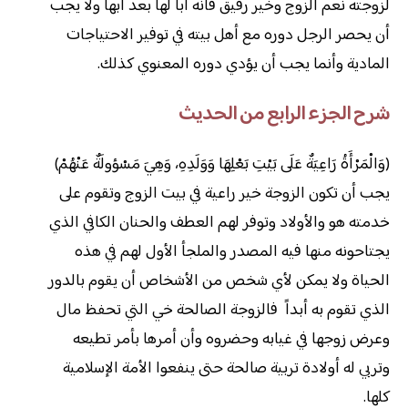
لزوجته نعم الزوج وخير رفيق فأنه أباً لها بعد أبها ولا يجب
أن يحصر الرجل دوره مع أهل بيته في توفير الاحتياجات
المادية وأنما يجب أن يؤدي دوره المعنوي كذلك.
شرح الجزء الرابع من الحديث
(وَالْمَرْأَةُ رَاعِيَةٌ عَلَى بَيْتِ بَعْلِهَا وَوَلَدِهِ، وَهِيَ مَسْؤولَةٌ عَنْهُمْ)
يجب أن تكون الزوجة خير راعية في بيت الزوج وتقوم على
خدمته هو والأولاد وتوفر لهم العطف والحنان الكافي الذي
يجتاحونه منها فيه المصدر والملجأ الأول لهم في هذه
الحياة ولا يمكن لأي شخص من الأشخاص أن يقوم بالدور
الذي تقوم به أبداً فالزوجة الصالحة خي التي تحفظ مال
وعرض زوجها في غيابه وحضروه وأن أمرها بأمر تطيعه
وتربي له أولادة تربية صالحة حتى ينفعوا الأمة الإسلامية
كلها.