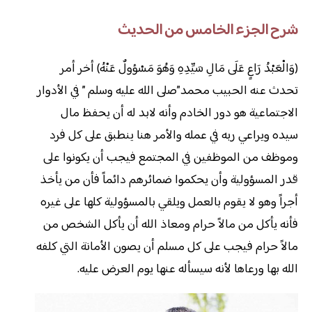
شرح الجزء الخامس من الحديث
(وَالْعَبْدُ رَاعٍ عَلَى مَالِ سَيِّدِهِ وَهُوَ مَسْؤولٌ عَنْهُ) أخر أمر
تحدث عنه الحبيب محمد”صلى الله عليه وسلم ” في الأدوار
الاجتماعية هو دور الخادم وأنه لابد له أن يحفظ مال
سيده ويراعي ربه في عمله والأمر هنا ينطبق على كل فرد
وموظف من الموظفين في المجتمع فيجب أن يكونوا على
قدر المسؤولية وأن يحكموا ضمائرهم دائماً فأن من يأخذ
أجراً وهو لا يقوم بالعمل ويلقي بالمسؤولية كلها على غيره
فأنه يأكل من مالاً حرام ومعاذ الله أن يأكل الشخص من
مالاً حرام فيجب على كل مسلم أن يصون الأمانة التي كلفه
الله بها ورعاها لأنه سيسأله عنها يوم العرض عليه.