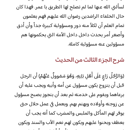
لسألني الله عنها لما لم تصلح لها الطريق يا عمر. فهذا كان
حال الخلفاء الراشدين رضوان الله عليهم فهم يعلمون
تمام العلم أن لكلاً منه دور ومسؤولية كبيرة جداً وأن أدق
وأصغر أمر يحدث داخل داخل الأمة التي يحكمونها هم
مسؤولين عنه مسؤولية كاملة.
شرح الجزء الثالث من الحديث
(وَالرَّجُلُ رَاعٍ عَلَى أَهْلِ بَيْتِهِ، وَهُوَ مَسْوولٌ عَنْهُمْ) أن الرجل
قبل أن يتزوج يكون مسؤول عن أمه وأبيه ويجب عليه أن
يرعاهما ويقوم على خدمته ثم بعد أن يتجوز يصبح مسؤول
عن زوجته وأولاده ويهتم بهم. ويعمل في عمل حلال حتى
يوفر لهم المأكل والملبس والمشرب كما أنه يجب أن
يعطف ويحنوا عليهم ويكون لهم نعم الأب والسند ويكون