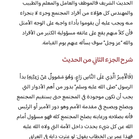
الحديث الشريف فالموظف والعامل والمعلم والطبيب
والمهندس كل هؤلاء من أفراد المجتمع وجزء لا يتجزاء
منه ويجب عليه أن يقوموا بأداء واجبه على الوجه الأمثل
فأن كلاً منهم يقع على عاتقه مسؤولية الكثير من الأفراد
والله “عز وجل” سوف يسأله عنهم يوم القيامة.
شرح الجزء الثاني من الحديث
(فَالْأَمِيرُ الَّذِي عَلَى النَّاسِ رَاعٍ، وَهُوَ مَسْوولٌ عَنْ رَعِيَّتِهِ) بدأ
الرسول “صلى الله عليه وسلم” بدور من أهم الأدوار التي
يجب أن تكون موجودة في المجتمع حتى يستقيم المجتمع
ويصلح ويصبح في مقدمة الأمم وهو دور الأمير أو الرئيس
فأنه بصلاحه ورعايته يصلح المجتمع كله فهو مسؤول أمام
الله عن كل شيء يحدث داخل الأمة التي ولاه الله عليه
فهذا عمر بن الخطاب يقول: لو عثرت دابة في العراق