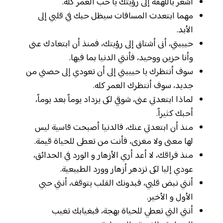
اشعر باللهفة إلى رؤيتك يا حب العمر كله.
مهما ابتعدت المسافات سيظل حبك في قلبي إلى
الأبد.
حبيبتي، أنى أشتاق إلى رؤيتك، فمنذ أن ابتعادك عنى
وأنا حزين ووحيد، فأنتي الدنيا بما فيها.
سوف أنتظرك يا حبيبتي إلى أن تعودي إلى حصني من
جديد، سوف أنتظرك العمر كله.
لماذا ابتعدتي عنى، شوقي لكى يزداد يوماً بعد يوماً،
أحبك كثيراً.
منذ أن ابتعدتي عنك، فالدنيا أصبحت قاسية ليس
لها معنى ولا مغزى، فأنت من تعطى للحياة قيمة.
منذ فراقك، لا أعد أري الأزهار و الورد في الحدائق،
عودي إليا لكى تزدهر أزهار وورد الطبيعية.
أنتي نبض قلبي، فبدونك القلب يتوقف، أنتي حبي
الأول و الأخير.
أنتي التي تعطي للحياة بهجة، فبغيابك تغيب