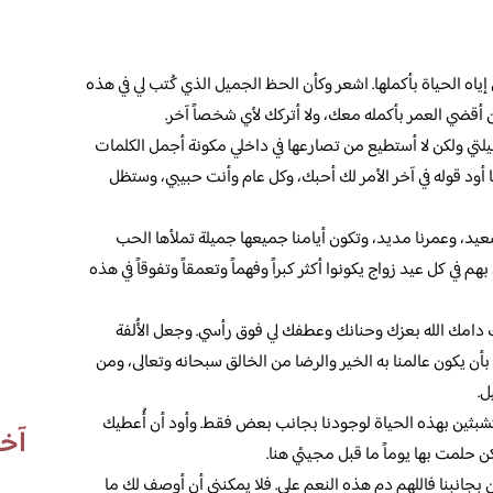
اه الحياة بأكملها. اشعر وكأن الحظ الجميل الذي كُتب لي في هذه
 أقضي العمر بأكمله معك، ولا أتركك لأي شخصاً آخر.
تي ولكن لا أستطيع من تصارعها في داخلي مكونة أجمل الكلمات
ما أود قوله في آخر الأمر لك أحبك، وكل عام وأنت حبيبي، وستظل
عيد، وعمرنا مديد، وتكون أيامنا جميعها جميلة تملأها الحب
بهم في كل عيد زواج يكونوا أكثر كبراً وفهماً وتعمقاً وتفوقاً في هذه
 لك دامك الله بعزك وحنانك وعطفك لي فوق رأسي. وجعل الأُلفة
 بأن يكون عالمنا به الخير والرضا من الخالق سبحانه وتعالى، ومن
ل.
متشبثين بهذه الحياة لوجودنا بجانب بعض فقط. وأود أن أُعطيك
آخر
 حلمت بها يوماً ما قبل مجيئي هنا.
ن بجانبنا فاللهم دم هذه النعم علي. فلا يمكنني أن أوصف لك ما