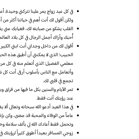
في كل عيد زواج يمر علينا تتركني وحيدة. أعر
ولكن أقول لك أنت أهم في حياتنا أكثر من أم
القلب يشكو من صبابته لك، فغيابك عني يقطع
أُحبك وأراك أجمل الرجال في كل بلاد العالم
أقول لك من داخل وجداني أنت ابني الكبير ؛
الحبيب؛ الذي لا يمكنني أن أطيق هذه الحي
معلمي الفضيل؛ الذي أتعلم منه في كل مر
وأتعامل مع الناس بأسلوب أرقى. أنت كل شئ
تجمع في قلبي لك.
تمر الأيام والسنين بكل ما فيها من فراق وب
عند رؤيتك أنت فقط.
في هذا العيد أدعو الله سبحانه وتعالى ألا 
عاماً من الوفاء والمحبة قد مضى، وكن بإذن
وتحمل. فقط أعادك الله لي بألف سلامة وخي
زوجي المسافر بعيداً أطوق كثيراً لرؤيتك ف