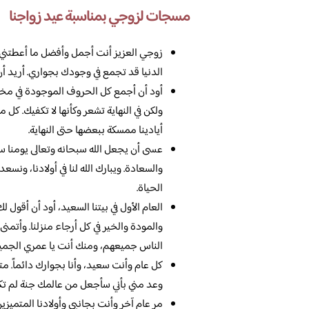
مسجات لزوجي بمناسبة عيد زواجنا
زوجي العزيز أنت أجمل وأفضل ما أعطتني إي
الدنيا قد تجمع في وجودك بجواري. أريد أن
أود أن أجمع كل الحروف الموجودة في مخيل
ولكن في النهاية تشعر وكأنها لا تكفيك. كل 
أيادينا ممسكة ببعضها حتى النهاية.
عسى أن يجعل الله سبحانه وتعالى يومنا س
والسعادة. ويبارك الله لنا في أولادنا، ونسعد 
الحياة.
العام الأول في بيتنا السعيد، أود أن أقول
والمودة والخير في كل أرجاء منزلنا. وأتمنى
الناس جميعهم، ومنك أنت يا عمري الجمي
كل عام وأنت سعيد، وأنا بجوارك دائماً. 
وعد مني بأني سأجعل من عالمك جنة لم تكن
مر عام آخر وأنت بجانبي وأولادنا المتميزي