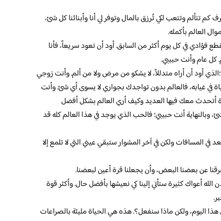
ف كم تتألم وتتعب لكي تُرزق بالمال وتوفر لي أنا وأبنائنا كل شئ،
وال العالم بأكمله.
 فؤادي في كل يوم أكثر من السابق. أود أن تعود سريعاً، فأنا
. كل عام وأنت حبيبي.
الذي أود أن أراه متدللاً، لا يشكو من مرض ولا من ألم. وأنت زوجي
اة في غيابه، فالعالم بدون تواجدك بجواري لا يسوى أي شئ. وأنت
ة أتحدث معك فيها العديد وكيف أري العالم بشكل أفضل
، وبالنهاية أنت حبيبي؛ فالحب الذي يوجد في هذا العالم كله قد
عد في المسافات ولكن في آخر المشوار ستبقي عيني التي لا تلمع إلا
يفرقنا عن بعضنا البعض، وأن يجعلنا قرة أعين لبعضنا.
 الله أعواك كثيرة ستأتي إلينا كي نعيشها بأفضل حال. وأكثر قوة
ر.
ي هذا اليوم، ولكن ماذا سنفعل؟. هذه هي الحياة مليئة بالصراعات