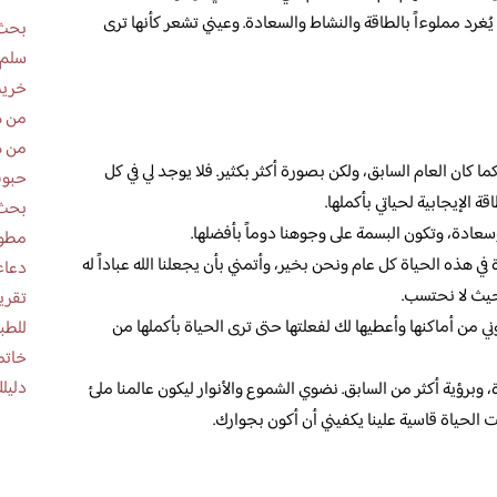
يُغرد مملوءاً بالطاقة والنشاط والسعادة. وعيني تشعر كأنها ترى
بحث 
سلم 
خريط
من ه
من ه
ما كان العام السابق، ولكن بصورة أكثر بكثير. فلا يوجد لي في كل
حبوب
 الإيجابية لحياتي بأكملها.
بحث 
عادة، وتكون البسمة على وجوهنا دوماً بأفضلها.
مطوية عن
في هذه الحياة كل عام ونحن بخير، وأتمني بأن يجعلنا الله عباداً له
دعاء
حيث لا نحتسب.
ني من أماكنها وأعطيها لك لفعلتها حتى ترى الحياة بأكملها من
للطب
خاتم
دليلك
وبرؤية أكثر من السابق. نضوي الشموع والأنوار ليكون عالمنا ملئ
نت الحياة قاسية علينا يكفيني أن أكون بجوارك.