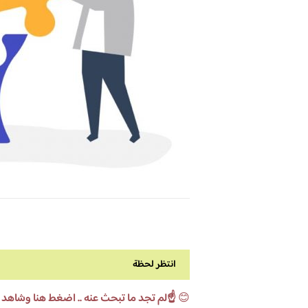
انتظر لحظة
😊
☝️لم تجد ما تبحث عنه .. اضغط هنا وشاهد 