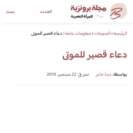
الجديد
بحث
الرئيسية
›
المنوعات
›
معلومات عامة
›
دعاء قصير للموتى
مجلة برونزية للفتاة العصرية
دعاء قصير للموتى
ابحث عن أي موضوع يهمك
بواسطة:
دينا جابر
نشر في: 22 سبتمبر، 2019