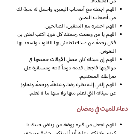
من الأشقياء.
اللهم اجعله مع أصحاب اليمين، واجعل له تحية لك
من أصحاب اليمين.
اللهم احشره مع المتقين، الصالحين.
اللهم يا من وسعت رحمتك كل شئ، اكتب لفلان بن
فلان رحمةً من عندك تطمئن بها القلوب وتسعد بها
النفوس.
اللهم إن عبدك كان مصلِ الأوقات جميعها في
مواقيتها فاجعل قدمه دوماً ثابته ومستقرة على
صراطك المستقيم.
اللهم إلقي إليه نظرة رضا، وشفقةً، ورحمةً. وتجاوز
عن سيئاته التي نعلم منها ولا منها ما لا نعلم.
دعاء للميت في رمضان
اللهم اجعل من قبره روضة من رياض جنتك يا
كريم. ولا تكتب عليه أبداً ان تكون حفرة من حفر