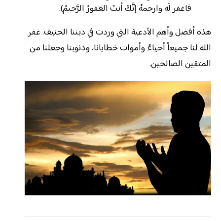
فاغفر لَه وارحمهُ إنَّكَ أنتَ الغفورُ الرَّحيمُ).
هذه أفضل وأهم الأدعية التي وردت في ديننا الحنيف. غفر
الله لنا جميعاً أحياءً وأموات خطايانا، وذنوبنا وجعلنا من
المتقين الصالحين.