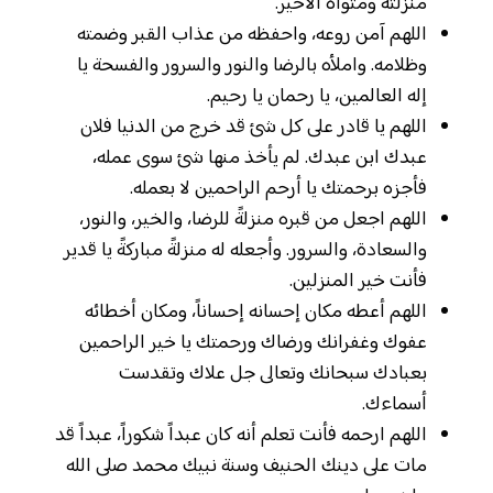
منزلته ومثواه الأخير.
اللهم آمن روعه، واحفظه من عذاب القبر وضمته
وظلامه. واملأه بالرضا والنور والسرور والفسحة يا
إله العالمين، يا رحمان يا رحيم.
اللهم يا قادر على كل شئ قد خرج من الدنيا فلان
عبدك ابن عبدك. لم يأخذ منها شئ سوى عمله،
فأجزه برحمتك يا أرحم الراحمين لا بعمله.
اللهم اجعل من قبره منزلةً للرضا، والخير، والنور،
والسعادة، والسرور. وأجعله له منزلةً مباركةً يا قدير
فأنت خير المنزلين.
اللهم أعطه مكان إحسانه إحساناً، ومكان أخطائه
عفوك وغفرانك ورضاك ورحمتك يا خير الراحمين
بعبادك سبحانك وتعالى جل علاك وتقدست
أسماءك.
اللهم ارحمه فأنت تعلم أنه كان عبداً شكوراً، عبداً قد
مات على دينك الحنيف وسنة نبيك محمد صلى الله