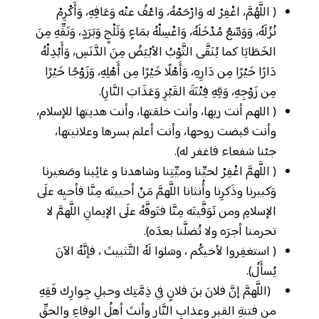
( اللَّهُمَّ، اغْفِرْ له وَارْحَمْهُ، وَاعْفُ عنْه وَعَافِهِ، وَأَكْرِمْ
نُزُلَهُ، وَوَسِّعْ مُدْخَلَهُ، وَاغْسِلْهُ بمَاءٍ وَثَلْجٍ وَبَرَدٍ، وَنَقِّهِ مِنَ
الخَطَايَا كما يُنَقَّى الثَّوْبُ الأبْيَضُ مِنَ الدَّنَسِ، وَأَبْدِلْهُ
دَارًا خَيْرًا مِن دَارِهِ، وَأَهْلًا خَيْرًا مِن أَهْلِهِ، وَزَوْجًا خَيْرًا
مِن زَوْجِهِ، وَقِهِ فِتْنَةَ القَبْرِ وَعَذَابَ النَّارِ).
( اللهم أنت ربها، وأنت خلقتها، وأنت هديتها للإسلام،
وأنت قبضت روحها، وأنت أعلم بسرها وعلانيتها،
جئنا شفعاء فاغفر له).
( اللَّهمَّ اغْفِرْ لحيِّنا وميِّتِنا وشاهدنا و غائِبنا وصَغيرنا
وَكبيرنا وذَكرِنا وأُنثانا اللَّهمَّ مَنْ أحييتَه مِنَّا فأحيِه علَى
الإسلامِ ومن تَوَفَّيتَه مِنَّا فتَوفَّهُ علَى الإيمانِ اللَّهمَّ لا
تحرمنا أجرَه ولا تُضلَّنا بعدَه).
( استغفِروا لأخيكُم ، وسَلوا لَهُ التَّثبيتَ ، فإنَّهُ الآنَ
يُسأَلُ).
(اللَّهمَّ إنَّ فلانَ بنَ فلانٍ في ذِمَّتِك وحبلِ جِوارِك فَقِهِ
من فتنةِ القبرِ وعذابِ النَّارِ وأنتَ أهلُ الوفاءِ والحقِّ