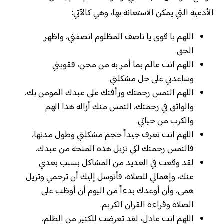
الأدعية التي يمكن الاستعانة بها، وهي كالآتي:
اللهم يا قوى يا ناصف المظلوم انصفني، واظهر
الحق.
اللهم انت عالم بما أمر به من محن، فقويني
وساعدني على حل مشكلتي.
اللهم التمس رحمتك ورأفتك على عبدك المومن بك،
والواثق في رحمتك، التمس منك أزاله هذا الهم
والكرب من حياتي.
اللهم انت تعرف جيداً حجم مشكلتي وطول مدتها،
فالتمس رحمتك لكى تزيل هذه المنحة من عبدك.
لقد وقعت في العديد من المشاكل بسبب بعدي
عنك، وإهمالي للصلاة، فأتوسل إليك أن ترحمي وتزيل
همى، وأن أوعدك بدءاً من اليوم أن أوظب على
الصلاة وقراءة القران الكريم.
اللهم انت عادل، لقد تعرضت للكثير من الظلم،