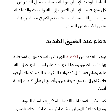
الملجأ الوحيد للإنسان هو الله سبحانه وتعالي القادر عن
كل شئ، فيبدأ الإنسان التقرب إلى الله والصلاة والدعاء له
من أجل إزالة المحنة، وسوف نقدم لكم في مجلة برونزية
بعض الأدعية عن الضيق.
دعاء عند الضيق الشديد
يوجد العديد من
الأدعية
التي يمكن استخدمها والاستعانة
بها وقت الضيق، ومنها الذي ورد على لسان النبي صلي الله
عليه وسلم فقد قال: “دعوات المكروب: اللهم رُحماك أرجو،
فلا تكلني إلى نفسي طرفة عين، وأصلح لي شأني كله، لا إله إلا
أنت”.
كما يمكن الاستعانة بالأدعية المذكورة بالسنة النبوية
ومنها دعاء “اللهم إني عبدُك ابنُ عبدِك ابنُ أمتِك، ناصيتي