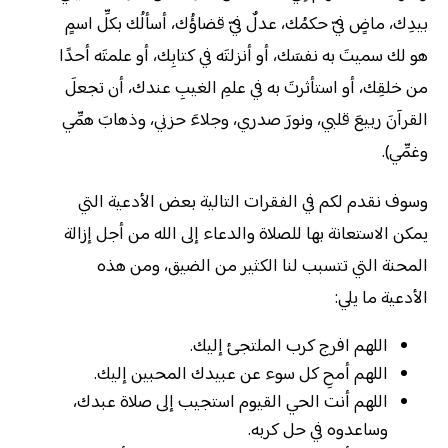
بيدِك، ماضٍ فيّ حكمُك، عدلٌ فيّ قضاؤُك، أسألُك بكلِّ اسمٍ
هو لك سميتَ به نفسَك، أو أنزلتَه في كتابِك، أو علمتَه أحدًا
من خلقِك، أو استأثرتَ به في علمِ الغيبِ عندك، أن تجعلَ
القرآنَ ربيعَ قلبي، ونورَ صدري، وجلاءَ حزني، وذهابَ همِّي
وغمِّي).
وسوف نقدم لكم في الفقرات التالية بعض الأدعية التي
يمكن الاستعانة بها للصلاة والدعاء إلى الله من أجل إزالة
المحنة التي تتسبب لنا الكثير من الضيق، ومن هذه
الأدعية ما يلي:
اللهم افرج كرب الملتجئ إليك.
اللهم أمحِ كل سوء عن عبيدك المحبين إليك.
اللهم أنت الحي القيوم استجيب إلى صلاة عبدك،
وساعدوه في حل كربه.