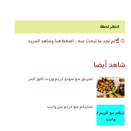
انتظر لحظة
😊
☝️لم تجد ما تبحث عنه .. اضغط هنا وشاهد المزيد
شاهد أيضا
تجربتي مع سودو كريم وزيت اللوز المر
تجاربكم مع كريم ليزر وايت