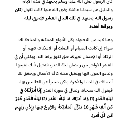
كان الرسول صلى الله عليه وسلم يجتهد في هذه الأيام،
والدليل عن سيدتنا عائشة رضي الله عنها كانت تقول (
كان
رسول الله يجتهد في تلك الليالي العشر فيُحيي ليله
ويوقظ أهله
).
وهنا لابد من الاجتهاد بكل الأنواع الممكنة والمتاحة لك
سواء إن كانت الصيام أو الصلاة أو الاعتكاف فيهم أو
الزكاة أو الإحسان لغيرك. حتى تفوز برضا الله، ويكفي أن في
العشر الأواخر من رمضان ليلة القدر، فتخيل بأنك تقيمها
وتدعو المولى فيها ويتقبل منك كافة الأعمال ويحقق لك
أمنياتك في الدنيا والأخرة. وتكن مميزاً عن العالمين بها،
فيقول الله سبحانه وتعالى في سورة القدر (
إِنَّا أَنزَلْنَاهُ فِي
لَيْلَةِ الْقَدْرِ (1) وَمَا أَدْرَاكَ مَا لَيْلَةُ الْقَدْرِ (2) لَيْلَةُ الْقَدْرِ خَيْرٌ
مِّنْ أَلْفِ شَهْرٍ (3) تَنَزَّلُ الْمَلَائِكَةُ وَالرُّوحُ فِيهَا بِإِذْنِ رَبِّهِم
مِّن كُلِّ أَمْرٍ
).