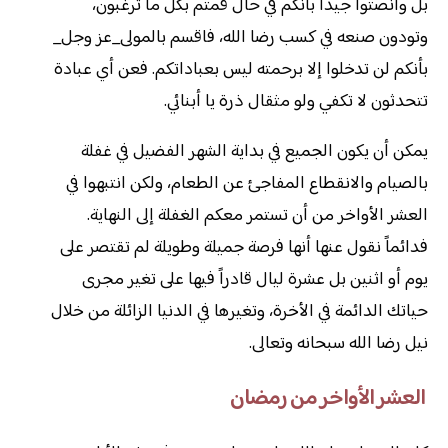
بل وانصتوا جيداً بأنكم في حال قمتم بكل ما ترغبون،
وتودون صنعه في كسب رضا الله، فاقسم بالمولى_عز وجل_
بأنكم لن تدخلوا إلا برحمته ليس بعباداتكم. فعن أي عبادة
تتحدثون لا تكفي ولو مثقال ذرة يا أبنائي.
يمكن أن يكون الجميع في بداية الشهر الفضيل في غفلة
بالصيام والانقطاع المفاجئ عن الطعام، ولكن انتبهوا في
العشر الأواخر من أن تستمر معكم الغفلة إلى النهاية.
فدائماً نقول عنها أنها فرصة جميلة وطويلة لم تقتصر على
يوم أو اثنين بل عشرة ليال قادراً فيها على تغير مجرى
حياتك الدائمة في الأخرة، وتغيرها في الدنيا الزائلة من خلال
نيل رضا الله سبحانه وتعالى.
العشر الأواخر من رمضان