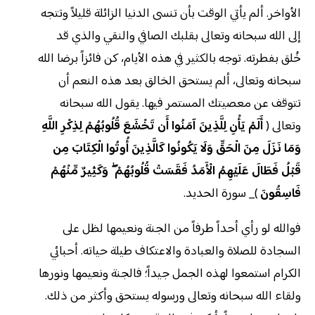
الأواخر. ألم يأتي الوقت بأن تنسى الدنيا الزائلة قليلاً وتتجه
إلى الله سبحانه وتعالى بقلبك الصافي والنقي والذي قد
خُلق بفطرته. توجه بالكثير في هذه الأيام، كن فائزاً برضا الله
سبحانه وتعالى، ألم يستحق الخالق بعد هذه النعم أن
تتوقف عن معصيتك المستمر فيها. يقول الله سبحانه
وتعالى (
أَلَمْ يَأْنِ لِلَّذِينَ آمَنُوا أَن تَخْشَعَ قُلُوبُهُمْ لِذِكْرِ اللَّهِ
وَمَا نَزَلَ مِنَ الْحَقِّ وَلَا يَكُونُوا كَالَّذِينَ أُوتُوا الْكِتَابَ مِن
قَبْلُ فَطَالَ عَلَيْهِمُ الْأَمَدُ فَقَسَتْ قُلُوبُهُمْ ۖ وَكَثِيرٌ مِّنْهُمْ
فَاسِقُونَ
)_ سورة الحديد.
فوالله لو رأي أحداً طرفاً من الجنة ونعيمها لظل على
السجادة للصلاة والعبادة والاعتكاف طيلة حياته. أحبائي
الكرام استمعوا لهذه الجمل جيداً؛ فالجنة ونعيمها ونورها
ولقاء الله سبحانه وتعالى ورسوله يستحق وأكثر من ذلك.