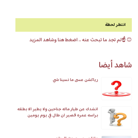
انتظر لحظة
😊
☝️لم تجد ما تبحث عنه .. اضغط هنا وشاهد المزيد
شاهد أيضا
رياكشن عسى ما نسينا شي
انشدك عن طيار ماله جناحين ولا يطير الا بطقه
براسه عمره قصير ان طال في يوم يومين