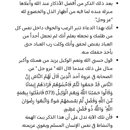
يعد ذلك الذكر من أفضل الأذكار عند الله وأعلاها
منزلة عنده لما فيه من أظهار الذل والخضوع لله
“عز وجل”.
أنك بهذا الدعاء تثير الرعب والخوف داخل نفس كل
من ظلمك و تجعله يعلم أنك لم تجعل أحداً من
العباد يقتص لحقق وأنك وكلت رب العباد حتى
يأخذ حققك منه.
قول حسبي الله ونعم الوكيل يزيد من همتك وأكبر
مثال على ذلك عندما قال الله ” عزو جل ” عن
الصحابة في غزوة أحد الَّذِينَ قَالَ لَهُمُ النَّاسُ إِنَّ
النَّاسَ قَدْ جَمَعُوا لَكُمْ فَاخْشَوْهُمْ فَزَادَهُمْ إِيمَانًا
وَقَالُوا حَسْبُنَا اللَّهُ وَنِعْمَ الْوَكِيلُ (173) فَانقَلَبُوا بِنِعْمَةٍ
مِّنَ اللَّهِ وَفَضْلٍ لَّمْ يَمْسَسْهُمْ سُوءٌ وَاتَّبَعُوا رِضْوَانَ
اللَّهِ ۗ وَاللَّهُ ذُو فَضْلٍ عَظِيمٍ.
فأن تلك الآية تدل على أن هذا الذكر يبث الهمة
والنشاط في نفس الإنسان المسلم ويقوي عزيمته.