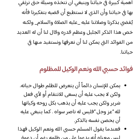
أهمية كبيرة في حياتنا وينبغي أن نتخذه وسيلة حتى نرتقي
بها في حياتنا وأن الذي لا نستطيع أن قضيه بتفكيرنا فأنه
يُقضي بذكرنا وصلاتنا عليه _عليه الصلاة والسلام_ ولكنه
خص هذا الذكر الجليل وعظم قدره وقال لنا أن له العديد
من الفوائد التي يمكن لنا أن نعرفها ونستفيد منها في
حياتنا.
فوائد حسبي الله ونعم الوكيل للمظلوم
يمكن للإنسان دائماً أن يتعرض للظلم طوال حياته.
ولكن لا يجب عليه أن يسعى للانتقام أو لأي فعل
شرير ولكن يجب عليه أن يذهب بكل روحه وكيانها
لله “عز وجل “فليس له ناصر سواه . كما ينبغي عليه
أن يحصن نفسه بالذكر.
فعندما يقول المسلم حسبي الله ونعم الوكيل فهذا
ليس معناه أنه يدعوا على من ظلمه رغم أن دعوة