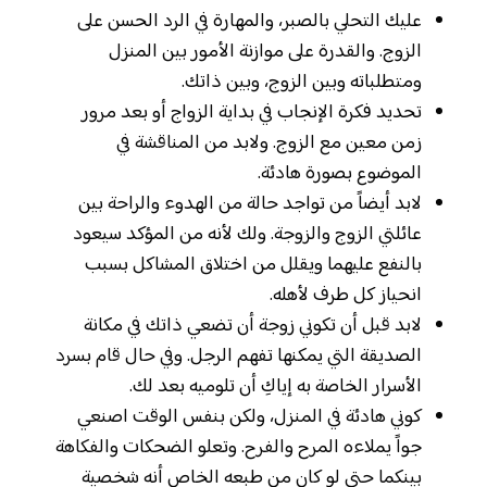
عليك التحلي بالصبر، والمهارة في الرد الحسن على
الزوج. والقدرة على موازنة الأمور بين المنزل
ومتطلباته وبين الزوج، وبين ذاتك.
تحديد فكرة الإنجاب في بداية الزواج أو بعد مرور
زمن معين مع الزوج. ولابد من المناقشة في
الموضوع بصورة هادئة.
لابد أيضاً من تواجد حالة من الهدوء والراحة بين
عائلتي الزوج والزوجة. ولك لأنه من المؤكد سيعود
بالنفع عليهما ويقلل من اختلاق المشاكل بسبب
انحياز كل طرف لأهله.
لابد قبل أن تكوني زوجة أن تضعي ذاتك في مكانة
الصديقة التي يمكنها تفهم الرجل. وفي حال قام بسرد
الأسرار الخاصة به إياكِ أن تلوميه بعد لك.
كوني هادئة في المنزل، ولكن بنفس الوقت اصنعي
جواً يملاءه المرح والفرح. وتعلو الضحكات والفكاهة
بينكما حتى لو كان من طبعه الخاص أنه شخصية