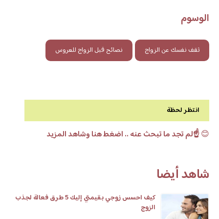
الوسوم
ثقف نفسك عن الزواج
نصائح قبل الزواج للعروس
انتظر لحظة
😊
☝️لم تجد ما تبحث عنه .. اضغط هنا وشاهد المزيد
شاهد أيضا
كيف احسس زوجي بقيمتي إليك 5 طرق فعالة لجذب
الزوج