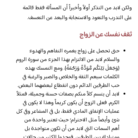
ولكن لابد من التذكر أولاً وأخيراً أن المسألة فقط قائمة
على التدرب والتعود والاستجابة والبعد عن التعسف.
ثقف نفسك عن الزواج
حتى تحصل على زواج يغمره التفاهم والهدوء
والسلام لابد من الالتزام بهذا الجزء من سورة الروم
{وَجَعَلَ بَيْنَكُم مَّوَدَّةً وَرَحْمَةً}. ومع التمسك بهذه
الكلمات سيعم الثقة والخلاص والصبر والرغبة في
حب الطرفين الدائم دون انقطاع لبعضهما البعض.
لابد أن يتسم كلاً منكم بصفات حسنة وجميلة، فمثلاً
الكرم. فعلى الزوج أن يكون كريماً وهذا لا يكون في
عمليات الإنفاق المادي فقط، بل في المشاعر وفي كل
شئ. وأيضاً مثل الاحترام؛ حيث تعتبر واحدة من
أهم السمات التي لابد من أن تكون متواجدة بل
ومتبادلة بين الطرفين. فوجدوا الكثير من حالات