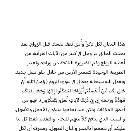
هذا المقال لكل ذكراً وأُنثى ثقف نفسك قبل الزواج. لقد
تحدث الخالق عز وجل في كثير من الآيات القرآنية عن
أهمية الزواج وكم الضرورة الناتجة من وراءه وتعتبر
الطريقة الوحيدة لتعمير الأرض من خلال خلق نسل جديد.
ويقول الله سبحانه وتعالى في سورة الروم { وَمِنْ آيَاتِهِ أَنْ
خَلَقَ لَكُم مِّنْ أَنفُسِكُمْ أَزْوَاجًا لِّتَسْكُنُوا إِلَيْهَا وَجَعَلَ بَيْنَكُم
مَّوَدَّةً وَرَحْمَةً إِنَّ فِي ذَلِكَ لآيَاتٍ لِّقَوْمٍ يَتَفَكَّرُون}. فهو من
أعمق العلاقات ولكن عند نجاحها ستكون الأجمل والأسهل،
والسبب الذي يدفع كلاً منهم للنجاح والتقدم. فقط كل ما
عليكم أن تتمتعوا بالصبر والبال الطويل، ومعرفة أن لكل