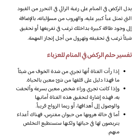
يدل الركض في المنام على رغبة الرائي في التحرر من القيود
التي تمثل عبأ كبير عليه، والهروب من مسؤلياته، بالإضافة
إلى وجود طاقة كبيرة بداخلك ترغب في تفريغها أو تحقيق
شيئاً ترغب في تحقيقه وتهرول من أجل إنجاز المهمة.
تفسير حلم الركض في المنام للعزباء
إذا رأت الفتاة أنها تجري من شدة الخوف من شيئاً
ما فهذا دليل على قلقها من شئ معين بالحياة.
وإذا كانت تجري وراء شخص معين بسرعة وألحقت
به، فهذه إشارة لتحقيق هذه الفتاة أمانيها
والوصول إلى أهدافها، أو ربما الزواج قريباً.
أما في حالة هروبها من حيوان مفترس، فهناك أعداء
يتربصون لها في حياتها ولكنها ستستطيع التخلص
منهم.