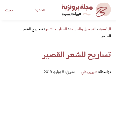
الجديد
بحث
الرئيسية
›
التجميل والموضة
›
العناية بالشعر
›
تساريح للشعر
مجلة برونزية للفتاة العصرية
القصير
ابحث عن أي موضوع يهمك
تساريح للشعر القصير
بواسطة:
شيرين علي
نشر في: 8 يوليو، 2019