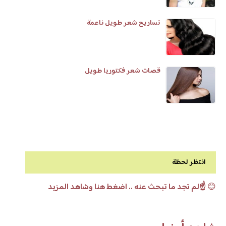
تساريح شعر طويل ناعمة
قصات شعر فكتوريا طويل
انتظر لحظة
😊
☝️لم تجد ما تبحث عنه .. اضغط هنا وشاهد المزيد