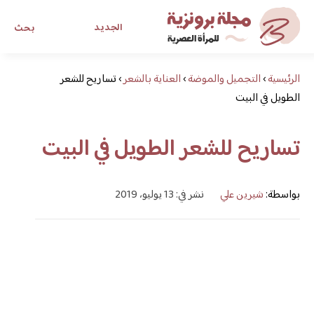
الجديد
بحث
الرئيسية
›
التجميل والموضة
›
العناية بالشعر
›
تساريح للشعر
مجلة برونزية للفتاة العصرية
الطويل في البيت
ابحث عن أي موضوع يهمك
تساريح للشعر الطويل في البيت
بواسطة:
شيرين علي
نشر في: 13 يوليو، 2019