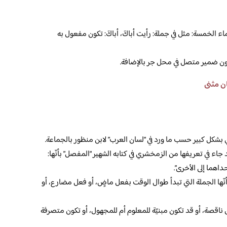
 الخمسة: مثل في جملة: رأيت أباكَ، أباكَ: تكون مفعول به
كون ضمير متصل في محل جر بالإضافة.
ن مثنى
ي بشكل كبير حسب ما ورد في “لسان العرب” لابن منظور بالجماعة.
ء في تعريفها من الزمخشري في كتابه الشهير “المفصل” بأنّها:
اهما إلى الأخرى”.
بأنّها الجملة التي تبدأ طوال الوقت بفعل ماضٍ، أو فعل مضارع، أو
 ناقصة، أو قد تكون مبنيّة للمعلوم أم للمجهول، أو تكون متصرفة