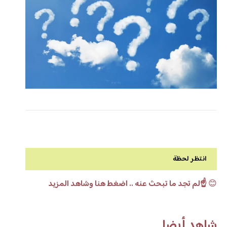
انتظر لحظة
😊
☝️لم تجد ما تبحث عنه .. اضغط هنا وشاهد المزيد
شاهد أيضا