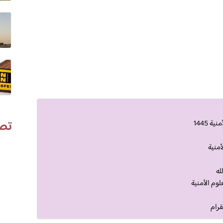
تص
 1445
أمنية
له
لوم الأمنية
قرام