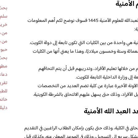
الأمنية
بحث 
سلم 
وبعد أن أوضحنا لكم تخصصات أكاديمية سعد العبدالله للعلوم الأمنية 1445 فسوف نوضح لكم أهم المعلومات
خريط
ة:
من ه
من ه
نية هي واحدة من بين الكليات التي تكون تابعة إلى دولة الكويت.
حبوب
سعمائة وستة وخمسون ميلاديًا، وهذا ما يعني أنها من الكليات
بحث 
مطوية عن
من خلالها تعليم الأفراد، وتدريبهم قبل أن يتم التحاقهم
دعاء
إلى وزارة الداخلية التابعة للكويت.
لآونة الأخيرة عبارة عن كلية تضم العديد من التخصصات
للطب
ل الأفراد، وذلك حتى يسهل عليهم الالتحاق بالشرطة الكويتية.
خاتم
دليلك
العبد الله الأمنية
حاق في الكلية، وذلك حتى يكون بإمكان الطلاب الراغبين في التقديم
وبشكل سريع إلى التسجيل، وذلك في الموعد المعلن عنه، وكذلك قبل