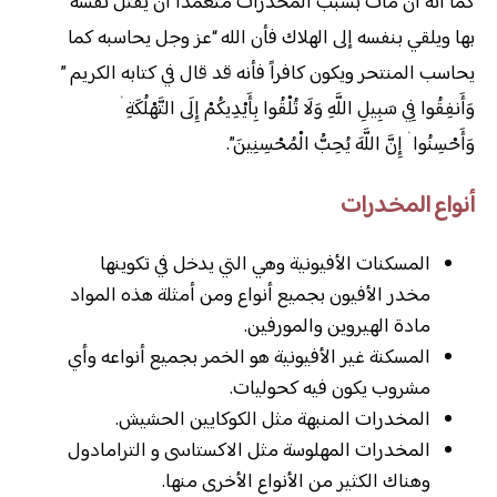
كما أنه أن مات بسبب المخدرات متعمداً أن يقتل نفسه
بها ويلقي بنفسه إلى الهلاك فأن الله “عز وجل يحاسبه كما
يحاسب المنتحر ويكون كافراً فأنه قد قال في كتابه الكريم ”
وَأَنفِقُوا فِي سَبِيلِ اللَّهِ وَلَا تُلْقُوا بِأَيْدِيكُمْ إِلَى التَّهْلُكَةِ ۛ
وَأَحْسِنُوا ۛ إِنَّ اللَّهَ يُحِبُّ الْمُحْسِنِينَ”.
أنواع المخدرات
المسكنات الأفيونية وهي التي يدخل في تكوينها
مخدر الأفيون بجميع أنواع ومن أمثلة هذه المواد
مادة الهيروين والمورفين.
المسكنة غير الأفيونية هو الخمر بجميع أنواعه وأي
مشروب يكون فيه كحوليات.
المخدرات المنبهة مثل الكوكايين الحشيش.
المخدرات المهلوسة مثل الاكستاسى و الترامادول
وهناك الكثير من الأنواع الأخرى منها.