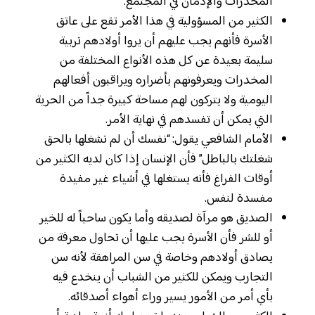
المخدرات والإدمان في المجتمع.
الكثير من المسؤولية في هذا الأمر تقع على عاتق
الأسرة فأنهم يجب عليهم أن يروا أولادهم تربية
سليمة بعيدة عن كل هذه الأنواع المختلفة من
المخدرات ويعرفونهم بأضراره ويراقبون أفعالهم
اليومية ولا يتركون لهم مساحة كبيرة جداً من الحرية
التي يمكن أن تفسدهم في نهاية الأمر.
الأمام الشافعي يقول: “نفسك أن لم تشغلها بالحق
شغلتك بالباطل” فأن الإنسان إذا كان لديه الكثير من
أوقات الفراغ فأنه يستغلها في أشياء غير مفيدة
مفسدة لنفس.
الصديق هو مرآة لصديقه وأما يكون ساحباً له للخير
أو للشر فأن الأسرة يجب عليها أن تحاول معرفة من
يصادق أولادهم وخاصة في سن المراهقة لأنه سن
التجارب ويمكن للكثير من الشباب أن ينخدع فيه
بأي أمر من الأمور يسير وراء أهواء أصدقائه.