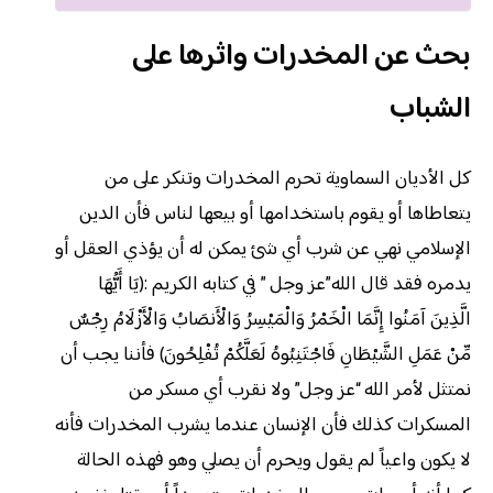
بحث عن المخدرات واثرها على
الشباب
كل الأديان السماوية تحرم المخدرات وتنكر على من
يتعاطاها أو يقوم باستخدامها أو بيعها لناس فأن الدين
الإسلامي نهي عن شرب أي شئ يمكن له أن يؤذي العقل أو
يدمره فقد قال الله”عز وجل ” في كتابه الكريم :(يَا أَيُّهَا
الَّذِينَ آمَنُوا إِنَّمَا الْخَمْرُ وَالْمَيْسِرُ وَالْأَنصَابُ وَالْأَزْلَامُ رِجْسٌ
مِّنْ عَمَلِ الشَّيْطَانِ فَاجْتَنِبُوهُ لَعَلَّكُمْ تُفْلِحُونَ) فأننا يجب أن
نمتثل لأمر الله “عز وجل” ولا نقرب أي مسكر من
المسكرات كذلك فأن الإنسان عندما يشرب المخدرات فأنه
لا يكون واعياً لم يقول ويحرم أن يصلي وهو فهذه الحالة