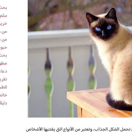
بحث 
سلم 
خريط
من ه
من ه
حبوب
بحث 
مطوية عن
دعاء
للطب
خاتم
دليلك
 تحمل الشكل الجذاب، وتعتبر من الأنواع التي يقتنيها الأشخاص