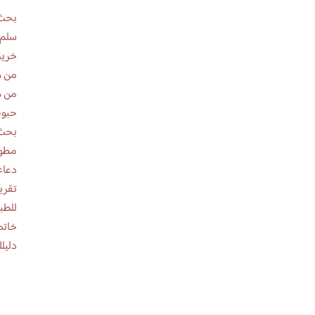
بحث 
سلم 
خريط
من ه
من ه
حبوب
بحث 
مطوية عن
دعاء
للطب
خاتم
دليلك