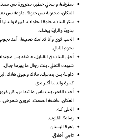
مطرقعة وجمالي خطير، مغرورة بس معذورة،
المكان، مجنونة بس حنونة، دلوعة بس بعج
سكر البنات، حلوة الحلوات، كبيرة والدنيا
بدوية والراية بيضاء.
الحب قوي وأنا قدامك ضعيفة، أعد نجوم الل
نجوم الليالي.
أحلي البنات في القبايل، عاشقة بس مجنونة،
شهيدة التغلي، بنت رجال ما يهزها جبال.
دلوعة بس بعجبك، ملاك وعيوني هلاك، لين 
كبيرة والدنيا أكبر مني.
أخت القمر، بنت ناس ما تنداس، كلي غرور،
المكان، عاشقة الصمت، غروري شموخي، همسا
الحلى كله.
رسامة القلوب.
زهرة البستان.
تاجي أخلاقي.