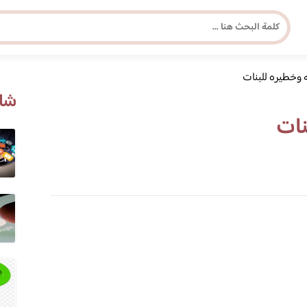
 وخطيره للبنات
مجلة برونزية للفتاة العصرية
شاه
نات
ابحث عن أي موضوع يهمك