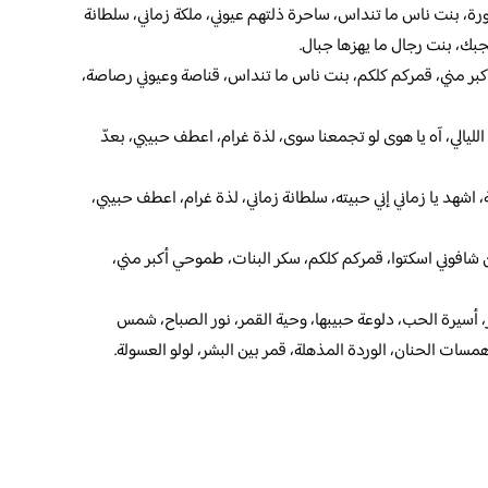
 بنت ناس ما تنداس، ساحرة ذلتهم عيوني، ملكة زماني، سلطانة
بك، بنت رجال ما يهزها جبال.
 أكبر مني، قمركم كلكم، بنت ناس ما تنداس، قناصة وعيوني رصاصة،
يالي، آه يا هوى لو تجمعنا سوى، لذة غرام، اعطف حبيبي، بعدّ
 اشهد يا زماني إني حبيته، سلطانة زماني، لذة غرام، اعطف حبيبي،
شافوني اسكتوا، قمركم كلكم، سكر البنات، طموحي أكبر مني،
 أسيرة الحب، دلوعة حبيبها، وحية القمر، نور الصباح، شمس
ت الحنان، الوردة المذهلة، قمر بين البشر، لولو العسولة.