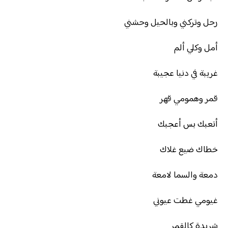
رحل وتركني وبالحيل وحشني
أمل وكلي ألم
غريبة في دنيا عجيبة
قمر وهمومي قهر
أتعبك بس أعجبك
خطاك ضيع غلاك
دمعة والسما لامعة
غيومي غطت عيوني
شريدة كالقمر