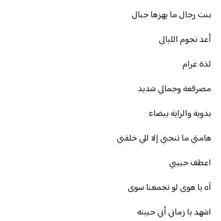
بنت رجال ما يهزها جبال
أعد نجوم الليالي
لذة غرام
مصرقعة وجمالي شديد
بدوية والراية بيضاء
هامتي ما تنحني إلا للي خلقني
اعطف حبيبي
آه يا هوى لو تجمعنا سوى
اشهد يا زماني أني حبيته