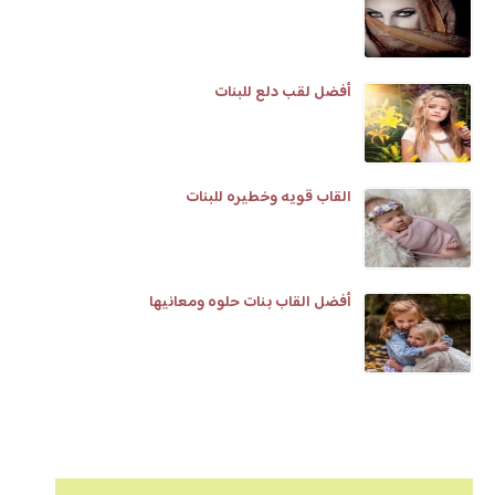
أفضل لقب دلع للبنات
القاب قويه وخطيره للبنات
أفضل القاب بنات حلوه ومعانيها