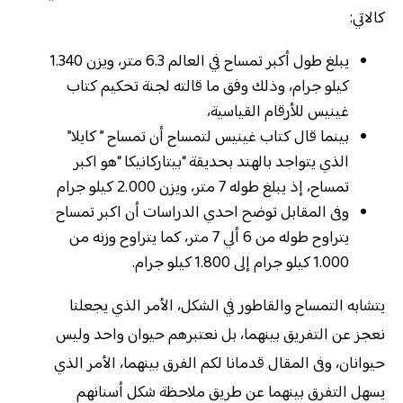
كالاتي:
يبلغ طول أكبر تمساح في العالم 6.3 متر، ويزن 1.340
كيلو جرام، وذلك وفق ما قالته لجنة تحكيم كتاب
غينيس للأرقام القياسية،
بينما قال كتاب غينيس لتمساح أن تمساح ” كايلا”
الذي يتواجد بالهند بحديقة “بيتاركانيكا “هو اكبر
تمساح، إذ يبلغ طوله 7 متر، ويزن 2.000 كيلو جرام
وفى المقابل توضح احدي الدراسات أن اكبر تمساح
يتراوح طوله من 6 ألي 7 متر، كما يتراوح وزنه من
1.000 كيلو جرام إلى 1.800 كيلو جرام.
يتشابه التمساح والقاطور في الشكل، الأمر الذي يجعلنا
نعجز عن التفريق بينهما، بل نعتبرهم حيوان واحد وليس
حيوانان، وفى المقال قدمانا لكم الفرق بينهما، الأمر الذي
يسهل التفرق بينهما عن طريق ملاحظة شكل أسنانهم