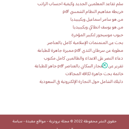
سلم تقاعد المعلمين الجديد وكيفية احتساب الراتب
خريطة مفاهيم النظام الشمسي pdf
من هو سامر اسماعيل ويكيبيديا
من هو يوسف انطاكي ويكيبيديا
حبوب موسيجور لتكبير المؤخرة
بحث عن المنمنمات الإسلامية كامل بالعناصر
مطوية عن سرطان الثدي pdf مميزة جاهزة للطباعة
دعاء النصر على الاعداء والظالمين كامل مكتوب
تقرير عن الانفجار السكاني بالعناصر pdf جاهز للطباعة
خاتمة بحث جاهزة لكافة المجالات
دليلك الشامل حول التجارة الإلكترونية في السعودية
حقوق النشر محفوظة 2022 ©
مجلة برونزية
-
مواقع مفيدة
-
سياسة