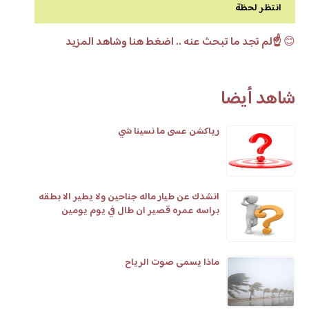
انتظر لحظة
😊
☝️لم تجد ما تبحث عنه .. اضغط هنا وشاهد المزيد
شاهد أيضا
رياكشن عسى ما نسينا شي
انشدك عن طيار ماله جناحين ولا يطير الا بطقه
براسه عمره قصير ان طال في يوم يومين
ماذا يسمى صوت الرياح