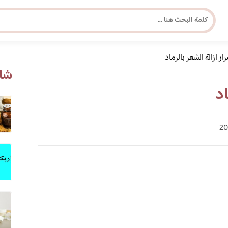
ار ازالة الشعر بالرماد
مجلة برونزية للفتاة العصرية
شاه
اد
ابحث عن أي موضوع يهمك