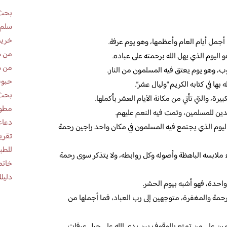
بحث 
سلم 
خريط
ا أجمل أيام العام وأعظمها، وهو يوم عرفة.
من ه
و اليوم الذي يهل الله برحمته على عباده.
من ه
ب، وهو يوم يعتق فيه المسلمون من النار.
حبوب
 بها في كتابه الكريم “وليال عشر”.
بحث 
يرة، والتي تأتي من مكانة الأيام العشر بأكملها.
مطوية عن
الدين للمسلمين، وتمت فيه النعم عليهم.
دعاء
ليوم الذي يجتمع فيه المسلمون في مكان واحد راجين رحمة
للطب
ملابسه الباهظة وأصوله وكل روابطه، ولا يتذكر سوى رحمة
خاتم
دليلك
واحدة، فهو أشبه بيوم الحشر.
مة والمغفرة، متوجهين إلى رب العباد، فما أجملها من
مين على من تمتع بالوقوف بين يدي الله على جبل عرفات.