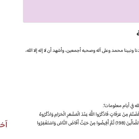
ا ونبينا محمد وعلى آله وصحبه أجمعين، وأشهد أن لا إله إلا الله،
له في أيام معلومات”.
مِنْ عَرَفَاتٍ فَاذْكُرُوا اللَّهَ عِنْدَ الْمَشْعَرِ الْحَرَامِ وَاذْكُرُوهُ
آخر
كَمَا هَدَاكُمْ وَإِنْ كُنْتُمْ مِنْ قَبْلِهِ لَمِنَ الضَّالِّينَ (198) ثُمَّ أَفِيضُوا مِنْ حَيْثُ أَفَاضَ النَّاسُ وَاسْتَغْفِرُوا