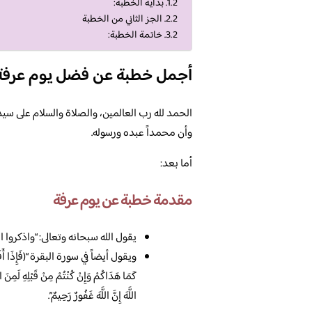
بداية الخطبة:
الجز الثاني من الخطبة
خاتمة الخطبة:
أجمل خطبة عن فضل يوم عرفة
الحمد لله رب العالمين، والصلاة والسلام على سيدن
وأن محمداً عبده ورسوله.
أما بعد:
مقدمة خطبة عن يوم عرفة
يقول الله سبحانه وتعالى: “واذكروا ال
ويقول أيضاً في سورة البقرة “(فَإِذَا أَفَضْتُمْ 
اللَّهَ إِنَّ اللَّهَ غَفُورٌ رَحِيمٌ”.