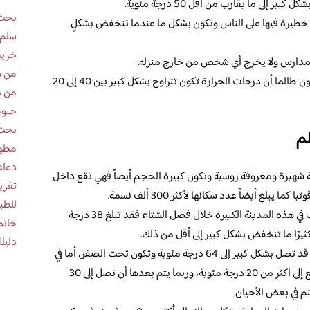
 إلى ما يقارب من أقل 50 درجة مئوية.
بحث 
خطيرة فيها على الناس وتكون بشكل ما عندما تنخفض بشكلٍ
سلم 
خريط
المدارس ولا يخرج أي شخص من خارج منزله.
من ه
غير ذلك فإنه خلال أيام الحياة طبيعية فيكون طالما أن درجات الحرارة تكون تتراوح بشكل كبير بين 40 إلى 20
من ه
حبوب
بحث 
لم
مطوية عن
دعاء
ة شهيرة ومعروفة روسية وتكون كبيرة الحجم أيضاً فهي تقع داخل
يبلغ أيضاً عدد سكانها لأكثر 300 ألف نسمة.
للطب
حيث يكون متوسط درجة الحرارة المعروف في هذه المدينة الكبيرة خلال فصل الشتاء فقد تبلغ 38 درجة
خاتم
يرًا ما تنخفض بشكل كبير إلى أقل من ذلك.
دليلك
كما أن جميع درجات الحرارة من القصوى قد تصل بشكل كبير إلى 64 درجة مئوية وتكون تحت الصفر، أما في
فصل الصيف، فيمكن أن يكون بعدها ترتفع إلى اكثر من 20 درجة مئوية، وربما يتم بعدها أن تصل إلى 30
م في بعض الأحيان.