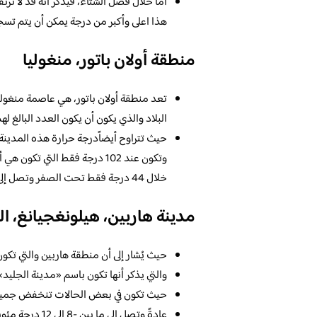
هذا اعلى وأكبر من درجة يمكن أن يتم تسجيلها وتكون هي فقط 2
منطقة أولان باتور، منغوليا
تعد منطقة أولان باتور، هي عاصمة منغو
البلاد والذي يكون أن يكون العدد البالغ لهم فقط 8 ملي
حيث تتراوح أيضاًدرجة حرارة هذه المدين
وتكون عند 102 درجة فقط التي 
خلال 44 درجة فقط تحت الصفر وتصل إلى 39 إلى 42 درجة مئوية فقط تحت الصفر).
مدينة هاربين، هيلونغجيانغ، ا
حيث يُشار إلى أن منطقة هاربين والتي ت
والتي يذكر أنها تكون باسم «مدينة الجليد»
حيث تكون في بعض الحالات تنخفض جميع د
عادةً وتصل إلى ما بين -8 إلى 12 درجة مئوية تحت الصفر (وتكون أيضاً من -22 إلى -24 درجة مئوية).