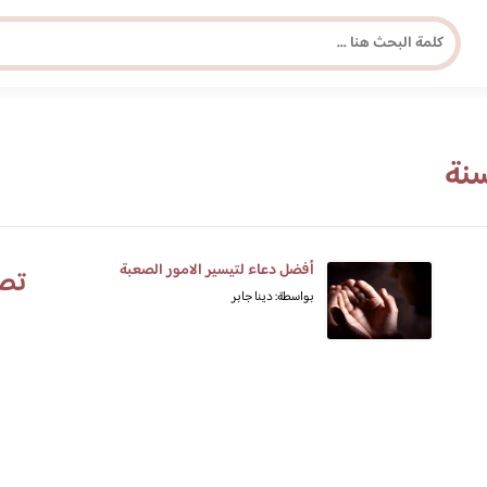
مجلة برونزية للفتاة العصرية
سنة
ابحث عن أي موضوع يهمك
أفضل دعاء لتيسير الامور الصعبة
تص
بواسطة: دينا جابر