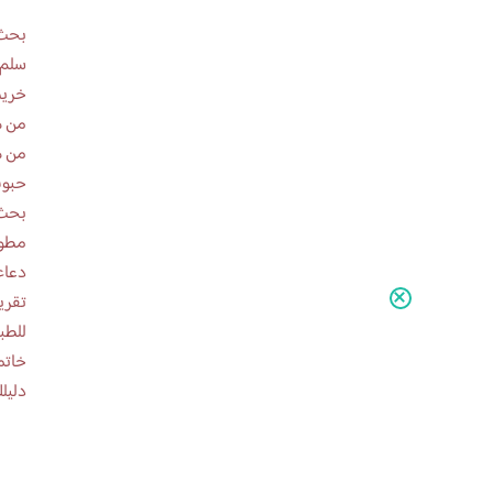
بحث 
سلم 
خريط
من ه
من ه
حبوب
بحث 
مطوية عن
دعاء
للطب
خاتم
دليلك