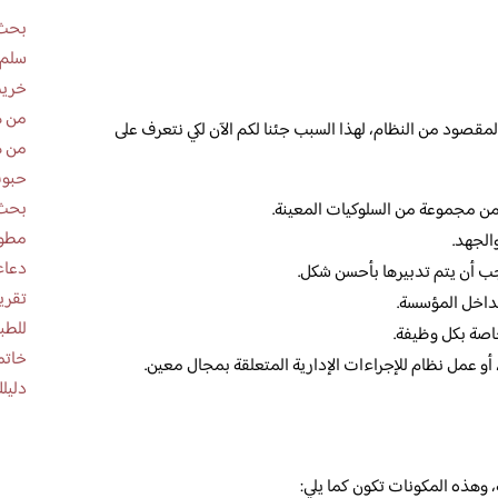
بحث 
سلم 
خريط
من ه
مقصود من النظام، لهذا السبب جئنا لكم الآن لكي نتعرف على
من ه
حبوب
بحث 
 من مجموعة من السلوكيات المعينة.
مطوية عن
والجهد.
دعاء
جب أن يتم تدبيرها بأحسن شكل.
داخل المؤسسة.
للطب
اصة بكل وظيفة.
خاتم
 عمل نظام للإجراءات الإدارية المتعلقة بمجال معين.
دليلك
 وهذه المكونات تكون كما يلي: