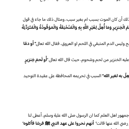
لك أن كان الموت بسبب ام بغير سبب، ومثال ذلك ما جاء في قول
ُ الْخِنزِيرِ وَمَا أُهِلَّ لِغَيْرِ اللَّهِ بِهِ وَالْمُنْخَنِقَةُ وَالْمَوْقُوذَةُ وَالْمُتَرَدِّيَةُ
 وليس الدم المتبقي في اللحم او العروق، فقال الله تعالى
” أو دمًا
ه الخنزير من لحم وشحوم، حيث قال الله تعالى “
أَو لَحمَ خِنزيرٍ
ِلّ به لغير الله”
السبب في تحريمه المحافظة على عقيدة التوحيد
 جمهور اهل العلم كما ان الرسول صلى الله علية وسلم، أعطى لنا
ضي الله عنها قالت”
أنهم نحروا على عهد النبي ﷺ فرسًا فأكلوه
”