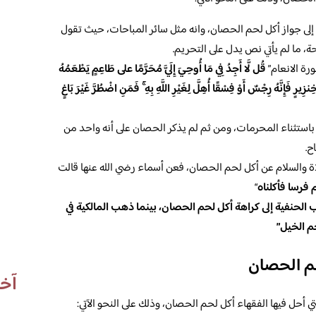
لى جواز أكل لحم الحصان، وانه مثل سائر المباحات، حيث تقول
احة، ما لم يأتي نص يدل على التحريم.
رة الانعام”
قُل لَّا أَجِدُ فِي مَا أُوحِيَ إِلَيَّ مُحَرَّمًا على طَاعِمٍ يَطْعَمُهُ
نزِيرٍ فَإِنَّهُ رِجْسٌ أَوْ فِسْقًا أُهِلَّ لِغَيْرِ اللَّهِ بِهِ ۚ فَمَنِ اضْطُرَّ غَيْرَ بَاغٍ
مة باستثناء المحرمات، ومن ثم لم يذكر الحصان على أنه واحد من
ح.
اة والسلام عن أكل لحم الحصان، فعن أسماء رضي الله عنها قالت
 فرسا فأكلناه
“
لحنفية إلى كراهة أكل لحم الحصان، بينما ذهب المالكية في
م الخيل”
حم الحصان
آخر
ي أحل فيها الفقهاء أكل لحم الحصان، وذلك على النحو الآتي: