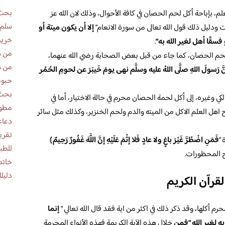
بحث 
، بإباحة أكل لحم الحصان في كافة الأحوال، وذلك لان الله عز
سلم 
دليل ذلك قول الله تعالى من سورة الانعام”
إلا أن يكون ميتة أو
خريط
سقًا أهل لغير الله به”
.
من ه
ل لحم الحصان، كما جاء من قبل بعض الصحابة رضي الله عنهما،
من ه
َّ رَسولَ اللهِ صلَّى اللهُ عليه وسلَّم نهى يومَ خَيبَرَ عن لحومِ الحُمُر
حبوب
بحث 
 وغيره، إلى أكل لحمة الحصان محرم في حالة الاختيار، أما في
مطوية عن
ح اهل العلم الاكل من الميته والدم ولحم الخنزير، وكذلك مثل سائر
دعاء
 “
فَمَنِ اضْطُرَّ غَيْرَ باغٍ ولا عادٍ فَلا إثْمَ عَلَيْهِ إنَّ اللَّهَ غَفُورٌ رَحِيمٌ﴾
للطب
ح المحظورات.
خاتم
دليلك
قرآن الكريم
حرم أكلها، وقد ذكر ذلك في اكثر من اية فقد قال الله تعالي “
إنما
ه لغير الله “فمن
خلال هذه الآية الكريمة فهذه الأنواع المحرمة