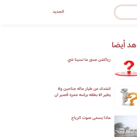
الجديد
د أيضا
رياكشن عسى ما نسينا شي
انشدك عن طيار ماله جناحين ولا
يطير الا بطقه براسه عمره قصير ان
طال في يوم يومين
ماذا يسمى صوت الرياح