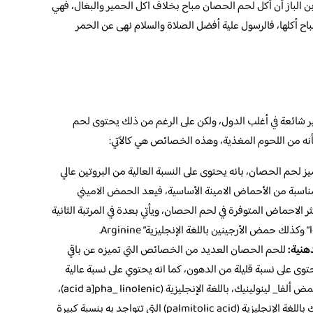
 الباز أن أكل لحم الحصان مباح بخلاف اكل الحمير والبغال، فهي
باح أكلها، فالرسول علية أفضل الصلاة والسلام نهى عن الحمر
ر شائعة في أغلب الدول، ولكن على الرغم من ذلك يحتوى لحم
ه من اللحوم المغذية، وهذه الخصائص هي كالآتي:
ز لحم الحصان، بانه يحتوى على النسبة العالية من البروتين عالي
ناسبة من الأحماض الامينة الأساسية، فيعد الحمض الاميني
للغة الإنجليزية” laysine” من أكثر الاحماض المتوفرة في لحم الحصان، ويأتي بعدة في المرتبة الثانية
هنية:
للحم الحصان العديد من الخصائص التي تميزه عن باقي
حتوى على نسبة قليلة من الدهون، كما انه يحتوي على نسبة عالية
من الاحماض الامينة الغير مشبعة، مثل حمض ألفا_ لينولينيك، باللغة الإنجليزية (acid a]pha_ linolenic)،
بالإضافة إلى وجود كمية حمض البالميتوليك باللغة الإنجليزية (palmitolic acid) التي تتواجد به بنسبة كبيرة