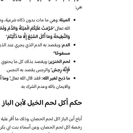
هي:
الميتة
: وهي ما مات بدون ذكاه شرعية، وذ
الله تعالى “
حُرِّمَتْ عَلَيْكُمُ الْمَيْتَةُ وَالدَّمُ وَلَحْم
وَالنَّطِيحَةُ وَمَا أَكَلَ السَّبُعُ إِلَّا مَا ذَكَّيْتُمْ
“
الدم
: ويقصد به الدم الذي يجري عند الذبح
مسفوحًا”
لحم الخنزير:
ويقصد بذلك كل ما يحتوي علي
فَإِنَّهُ رِجسٌ
” والرجس يقصد به النجس.
ما ذبح لغير الله:
فقد قال الله تعالى”
وما أه
والايمان بالله وعدم الشرك به.
حكم أكل لحم الخيل لأبن الباز
أباح أبن الباز اكل لحم الحصان، وذلك ما أقر علية
رخصة اكل لحم الحصان، وعن أسماء بنت ابي بكر ر