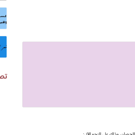
تص
لحصان، وذلك على النحو الآتي: