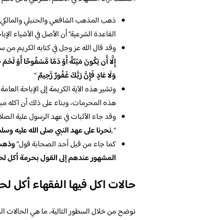
ذهب المذهب الشافعي والحنبلي والمالكي إ
القاعدة الشرعية” أن الأصل في الأشياء الإب
وقد قال الله عز وجل في كتابه الكريم من سو
إِلَّا أَن يَكُونَ مَيْتَةً أَوْ دَمًا مَّسْفُوحًا أَوْ لَحْمَ خِ
وَلَا عَادٍ فَإِنَّ رَبَّكَ غَفُورٌ رَّحِيمٌ
“
وتشير هذه الآية الكريمة إلى الإباحة العا
هذه المحرمات، وبناء على ذلك أن اكله مبا
وقد جاء الأثبات في عهد الرسول علية الصل
” ,
نحرنا على عهد النبي صلى الله عليه وسلم
كما جاء من قبل أحد الصحابة قول”
وذهب ا
المشهور عندهم إلى القول بحرمة أكل لح
حالات اكل فيها الفقهاء أكل ل
نوضح من خلال السطور التالية، ما هي الحالات الت