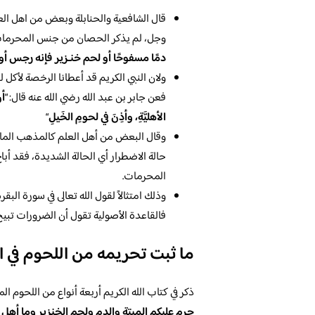
قال الشافعية والحنابلة وبعض من اهل العلم
وجل، لم يذكر الحصان من جنس المحرمات و
دمًا مسفوحًا أو لحم خنـزير فإنه رجس أو ف
ولان النبي الكريم قد أعطانا الرخصة لأك
فعن جابر بن عبد الله رضي الله عنه قال: “
أن
الأهليَّةِ، وأذِنَ في لحومِ الخَيلِ
“
وقال البعض من أهل العلم كالمذهب المالكي
حالة الاضطرار أي الحالة الشديدة، فقد أبا
المحرمات.
وذلك امتثالاً لقول الله تعالى في سورة البقرة
فالقاعدة الأصولية تقول أن الضرورات تبي
ما ثبت تحريمه من اللحوم في ال
ذكر في كتاب الله الكريم أربعة أنواع من اللحوم الم
حرم عليكم الميتة والدم ولحم الخنزير وما أهل ب