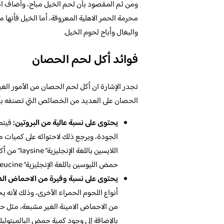
ومن ثم المقصود بأن لحم الخيل مباح، وأضاف ابن
محرمة الحمر الاهلية المعروفة، أما الخيل فأنها م
والبغال وأباح لحوم الخيل.
فوائد أكل لحم الحصان
تجدر الإشارة ان أكل لحم الحصان من الأمور الغي
الحصان على العديد من الخصائص التي تصنفه بأن
يحتوى على نسبة عالية من البروتين:
فيتمي
الجودة، ويرجع ذلك لاحتوائه على كميات م
اللايسين با
حمض الليوسين باللغة الإنجليزية” leucine” وكذلك حمض الأرجينين باللغة الإنجليزية” Arginine.
يحتوى على نسبة وفيرة من الاحماض الد
أنواع اللحوم الحمراء الأخرى، وذلك لأنه ي