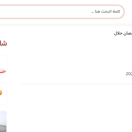
صان حلال
مجلة برونزية للفتاة العصرية
شاه
ابحث عن أي موضوع يهمك