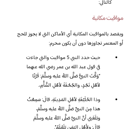
كالتالي:
مواقيت مكانية
ويقصد بالمواقيت المكانية أي الأماكن التي لا يجوز للحج
أو المعتمر تجاوزها دون أن يكون محرم:
حيث حدد النبي 5 مواقيت والتي جاءت
في قول عبد الله بن عمر رضي الله عنهما
“وَقَّتَ النبيُّ صَلَّى اللهُ عليه وسلَّمَ: قَرْنًا
لأهْلِ نَجْدٍ، والجُحْفَةَ لأهْلِ الشَّأْمِ،.
وذا الحُلَيْفَةِ لأهْلِ المَدِينَةِ، قالَ: سَمِعْتُ
هذا مِنَ النبيِّ صَلَّى اللهُ عليه وسلَّمَ،
وبَلَغَنِي أنَّ النبيَّ صَلَّى اللهُ عليه وسلَّمَ
قالَ: ولِأَهْلِ اليَمَنِ يَلَمْلَمُ”.