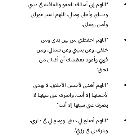
“اللهم إني أسالك العفو والعافية في ديني
ودنياي وأهلي ومالي، اللهم استر عوراتي
وآمن روعاتي،.
“اللهم احفظني من بين يدي ومن
خلفي، وعن يميني وعن شمالي، ومن
فوقي وأعوذ بعظمتك أن أغتال من
تحتي”.
“اللهم أهدني لأحسن الأخلاق، لا يهدي
لأحسنها إلا أنت، واصرف عني سيئها لا
يصرف عني سيئها إلا أنت”
“اللهم أصلح لي ديني، ووسع لي في داري،
وبارك لي في رزقي”.