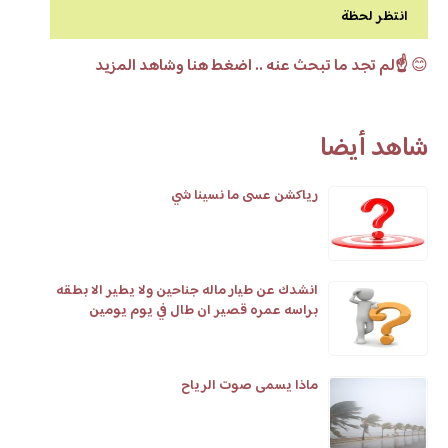
انتظر لحظة
😊
☝️لم تجد ما تبحث عنه .. اضغط هنا وشاهد المزيد
شاهد أيضا
رياكشن عسى ما نسينا شي
انشدك عن طيار ماله جناحين ولا يطير الا بطقه
براسه عمره قصير ان طال في يوم يومين
ماذا يسمى صوت الرياح