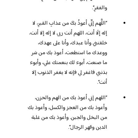
والفقرِ”.
“اللَّهم إنِّي أعوذُ بكَ من عذابِ القبرِ، لا
إله إلَا أنت، اللهم أنت ربي لا إله إلا أنت،
خلقتني وأنا عبدك، وأنا على عهدك،
ووعدك ما استطعت، أعوذ بك من شر
ما صنعت، أبوء لك بنعمتك علي، وأبوء
بذنبي فاغفر لي فإنه لا يغفر الذنوب إلا
أنت”.
“اللهم إني أعوذ بك من الهم والحزن،
وأعوذ بك من العجز والكسل، وأعوذ بك
من البخل والجبن. وأعوذ بك من غلبة
الدين وقهر الرجال”.