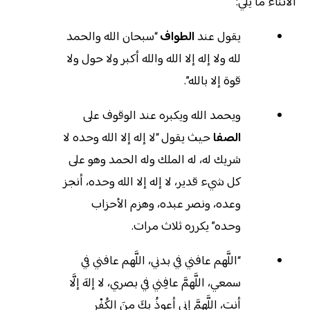
الأثناء ما يلي:
يقول عند
الطواف
“سبحان الله والحمد
لله ولا إله إلا الله والله أكبر ولا حول ولا
قوة إلا بالله”.
ويحمد الله ويكبره عند الوقوف على
الصفا
حيث يقول “لا إله إلا الله وحده لا
شريك له، له الملك وله الحمد وهو على
كل شيء قدير، لا إله إلا الله وحده، أنجز
وعده، ونصر عبده، وهزم الأحزاب
وحده” يكرره ثلاث مرات.
“اللَّهم عافني في بدني، اللَّهم عافني في
سمعي، اللَّهمَّ عافِني في بصري، لا إلهَ إلَّا
أنت، اللَّهمَّ إني أعوذُ بكَ منَ الكُفْرِ