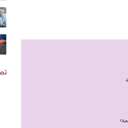
تص
ة
عية؟