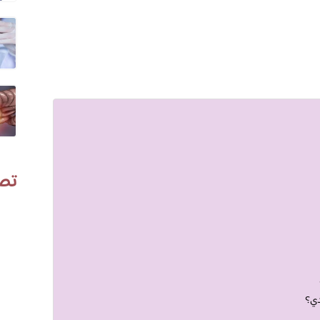
تص
دي؟