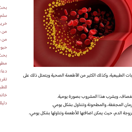
بحث 
سلم 
خريط
من ه
من ه
حبوب
بحث 
مطوية عن
دعاء
ات الطبيعية، وكذلك الكثير من الأطعمة الصحية ويتمثل ذلك على
للطب
خاتم
لصفصاف، ويشرب هذا المشروب بصورة يومية.
دليلك
ان المجففة، والمطحونة وتتناول بشكل يومي.
زوجة الدم، حيث يمكن اضافتها للأطعمة وتناولها بشكل يومي،