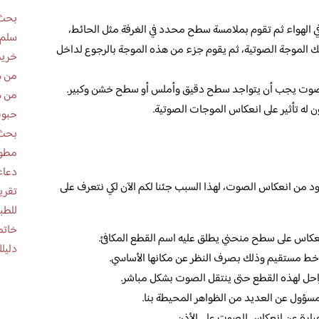
بحث 
في الهواء ثم تقوم بملامسة سطح محدد في الغرفة مثل الحائط،
سلم 
الموجة الصوتية، ثم يقوم جزء من هذه الموجة بالرجوع لداخل
خريط
من ه
للصوت يجب أن يتواجد سطح دقيق وأملس أو سطح خشن وكبير.
من ه
 له تأثير على انعكاس الموجات الصوتية.
حبوب
بحث 
مطوية عن
دعاء
من انعكاس الصوت، لهذا السبب جئنا لكم الآن لكي نتعرف على
للطب
خاتم
اس على سطح منحني يطلق عليه اسم القطع المكافئ.
دليلك
 خط مستقيم وذلك بصرف النظر عن مكانها الأساسي.
راحل لهذه القطع حتى ينتقل الصوت بشكل مباشر.
مسؤول عن العديد من الظواهر المحيطة بنا.
ارة عن انعكاس للصوت على الأذن.