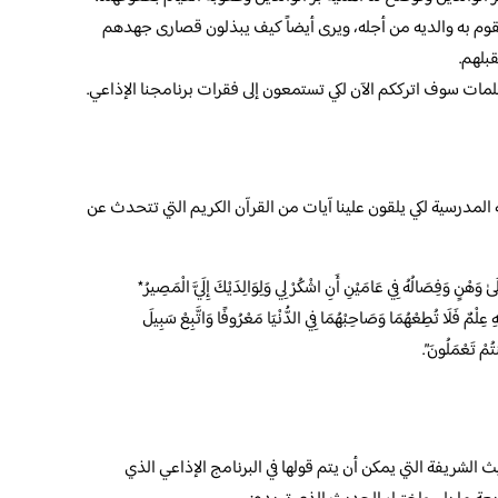
وم به والديه من أجله، ويرى أيضاً كيف يبذلون قصارى جهدهم
بلهم.
لمات سوف اترككم الآن لكي تستمعون إلى فقرات برنامجنا الإذاعي.
لمدرسية لكي يلقون علينا آيات من القرآن الكريم التي تتحدث عن
َلَىٰ وَهْنٍ وَفِصَالُهُ فِي عَامَيْنِ أَنِ اشْكُرْ لِي وَلِوَالِدَيْكَ إِلَيَّ الْمَصِيرُ*
عِلْمٌ فَلَا تُطِعْهُمَا وَصَاحِبْهُمَا فِي الدُّنْيَا مَعْرُوفًا وَاتَّبِعْ سَبِيلَ
ُنتُمْ تَعْمَلُونَ”.
لشريفة التي يمكن أن يتم قولها في البرنامج الإذاعي الذي