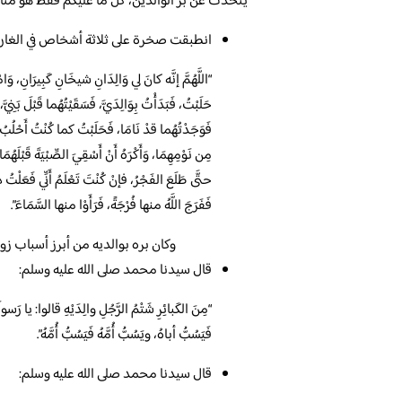
يتحدث عن بر الوالدين، كل ما عليكم فقط هو متاب
انطبقت صخرة على ثلاثة أشخاص في الغار فد
“اللَّهُمَّ إنَّه كانَ لي وَالِدَانِ شيخَانِ كَبِيرَانِ، وَ
حَلَبْتُ، فَبَدَأْتُ بِوَالِدَيَّ، فَسَقَيْتُهُما قَبْلَ بَنِيَ
فَوَجَدْتُهُما قدْ نَامَا، فَحَلَبْتُ كما كُنْتُ أَحْلُبُ
مِن نَوْمِهِمَا، وَأَكْرَهُ أَنْ أَسْقِيَ الصِّبْيَةَ قَبْلَهُمَا
حتَّى طَلَعَ الفَجْرُ، فإنْ كُنْتَ تَعْلَمُ أَنِّي فَعَلْتُ
فَفَرَجَ اللَّهُ منها فُرْجَةً، فَرَأَوْا منها السَّمَاءَ”.
وكان بره بوالديه من أبرز أسباب ز
قال سيدنا محمد صلى الله عليه وسلم:
“مِنَ الكَبائِرِ شَتْمُ الرَّجُلِ والِدَيْهِ قالوا: يا رَسو
فَيَسُبُّ أباهُ، ويَسُبُّ أُمَّهُ فَيَسُبُّ أُمَّهُ”.
قال سيدنا محمد صلى الله عليه وسلم: