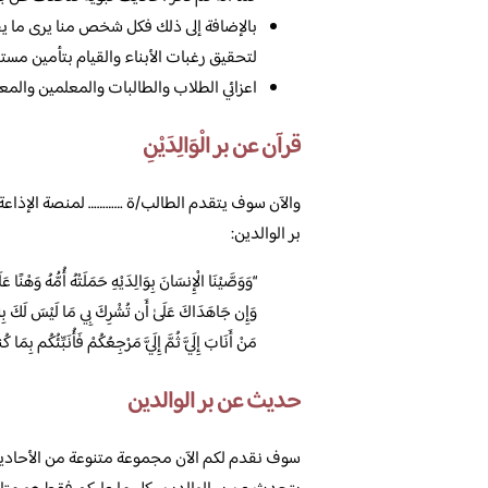
بالإضافة إلى ذلك فكل شخص منا يرى ما يق
لتحقيق رغبات الأبناء والقيام بتأمين مستق
اعزائي الطلاب والطالبات والمعلمين والمع
قرآن عن بر الْوَالِدَيْنِ
والآن سوف يتقدم الطالب/ة ………… لمنصة الإذاعة ا
بر الوالدين:
“وَوَصَّيْنَا الْإِنسَانَ بِوَالِدَيْهِ حَمَلَتْهُ أُمُّهُ وَهْنًا ع
وَإِن جَاهَدَاكَ عَلَىٰ أَن تُشْرِكَ بِي مَا لَيْسَ لَكَ بِهِ 
مَنْ أَنَابَ إِلَيَّ ثُمَّ إِلَيَّ مَرْجِعُكُمْ فَأُنَبِّئُكُم بِمَا ك
حديث عن بر الوالدين
سوف نقدم لكم الآن مجموعة متنوعة من الأحاديث ا