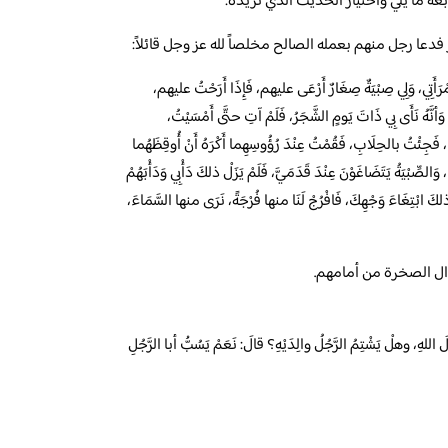
عة ما يلي واختيار الحديث الذي تريده:
عا رجل منهم بعمله الصالح مخلصاً لله عز وجل قائلاً:
امْرَأَتِي، وَلِي صِبْيَةٌ صِغَارٌ أَرْعَى عليهم، فَإِذَا أَرَحْتُ عليهم،
ّ، وَأنَّهُ نَأَى بِي ذَاتَ يَومٍ الشَّجَرُ، فَلَمْ آتِ حتَّى أَمْسَيْتُ،
، فَجِئْتُ بالحِلَابِ، فَقُمْتُ عِنْدَ رُؤُوسِهِما أَكْرَهُ أَنْ أُوقِظَهُما
، وَالصِّبْيَةُ يَتَضَاغَوْنَ عِنْدَ قَدَمَيَّ، فَلَمْ يَزَلْ ذلكَ دَأْبِي وَدَأْبَهُمْ
 ذلكَ ابْتِغَاءَ وَجْهِكَ، فَافْرُجْ لَنَا منها فُرْجَةً، نَرَى منها السَّمَاءَ،
وال الصخرة من أمامهم.
لَ اللهِ، وهلْ يَشْتِمُ الرَّجُلُ والِدَيْهِ؟ قالَ: نَعَمْ يَسُبُّ أبا الرَّجُلِ