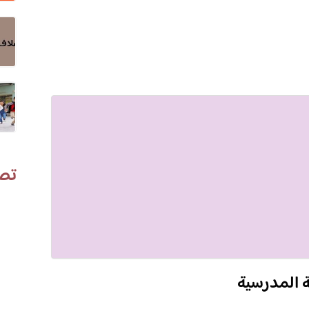
تص
ة المدرسية