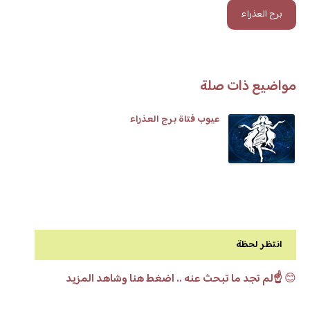
برج العذراء
مواضيع ذات صلة
عيوب فتاة برج العذراء
انتظر لحظة
😊
☝️لم تجد ما تبحث عنه .. اضغط هنا وشاهد المزيد