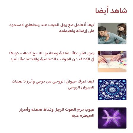
شاهد أيضا
كيف أتعامل مع رجل الحوت عند يتجاهلني لاستحوذ
على إرضائه واهتمامه
رموز الخريطة الفلكية ومعانيها للنسخ كاملة – دورها
في الكشف عن الجوانب الشخصية والاجتماعية للفرد
كيف اعرف حيواني الروحي من برجي وأبرز 5 صفات
للحيوان الروحي
عيوب برج الحوت للرجل ونقاط ضعفه وأسرار
السيطره عليه