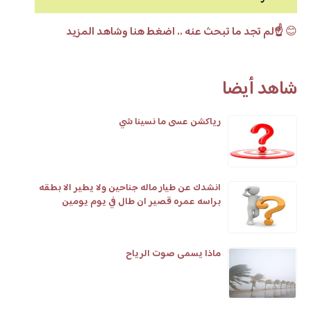
😊
☝️لم تجد ما تبحث عنه .. اضغط هنا وشاهد المزيد
شاهد أيضا
رياكشن عسى ما نسينا شي
انشدك عن طيار ماله جناحين ولا يطير الا بطقه
براسه عمره قصير ان طال في يوم يومين
ماذا يسمى صوت الرياح