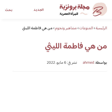
الجديد
بحث
الرئيسية
›
المنوعات
›
مشاهير ونجوم
›
من هي فاطمة الليثي
مجلة برونزية للفتاة العصرية
من هي فاطمة الليثي
ابحث عن أي موضوع يهمك
بواسطة:
ahmed
نشر في: 6 مايو، 2022