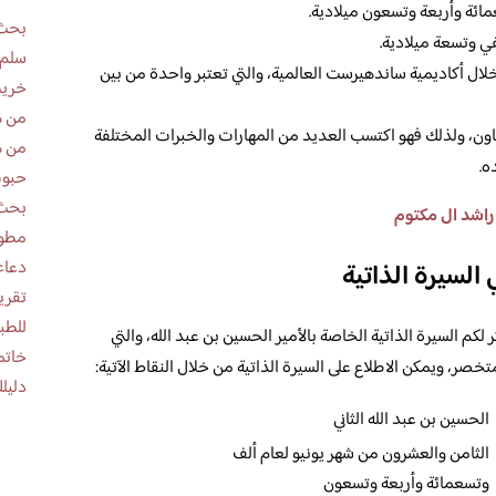
عمائة وأربعة وتسعون ميلادية.
بحث 
في وتسعة ميلادية.
سلم 
لال أكاديمية ساندهيرست العالمية، والتي تعتبر واحدة من بين
خريط
من ه
تاون، ولذلك فهو اكتسب العديد من المهارات والخبرات المختلفة
من ه
ه.
حبوب
بحث 
راشد ال مكتوم
مطوية عن
دعاء
 السيرة الذاتية
للطب
كم السيرة الذاتية الخاصة بالأمير الحسين بن عبد الله، والتي
خاتم
صر، ويمكن الاطلاع على السيرة الذاتية من خلال النقاط الآتية:
دليلك
الحسين بن عبد الله الثاني
الثامن والعشرون من شهر يونيو لعام ألف
وتسعمائة وأربعة وتسعون