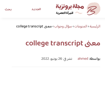
الجديد
بحث
الرئيسية
›
المنوعات
›
سؤال وجواب
›
معنى college transcript
مجلة برونزية للفتاة العصرية
معنى college transcript
ابحث عن أي موضوع يهمك
بواسطة:
ahmed
نشر في: 26 يونيو، 2022