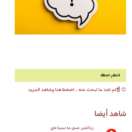
انتظر لحظة
😊
☝️لم تجد ما تبحث عنه .. اضغط هنا وشاهد المزيد
شاهد أيضا
رياكشن عسى ما نسينا شي