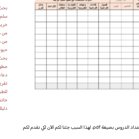
بحث 
سلم 
خريط
من ه
من ه
حبوب
بحث 
مطوية عن
دعاء
للطب
خاتم
دليلك
الكثير من الأشخاص يقومون بالبحث عن مسرد إعداد الدروس بصيغة pdf، لهذا السبب جئنا لكم الآن لكي نقدم لكم