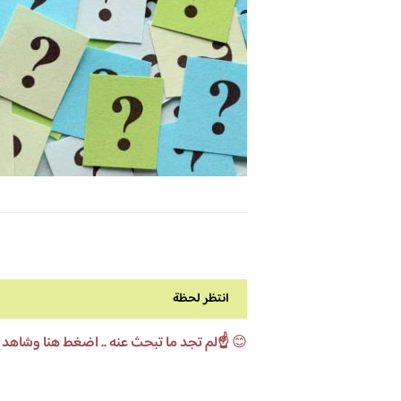
انتظر لحظة
😊
☝️لم تجد ما تبحث عنه .. اضغط هنا وشاهد 