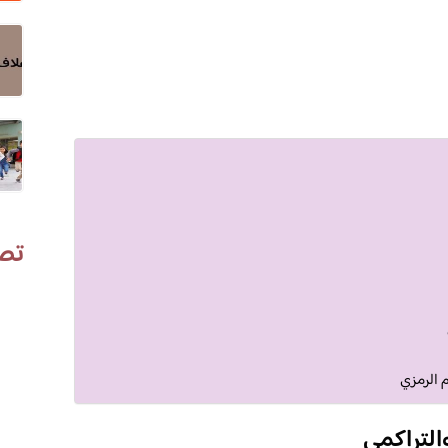
تص
 الرمزي
التراكمي