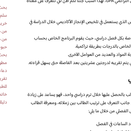
يقوم الكثير من الطلاب بالبحث عن معنى المعدل التراكمي GPA، لهذا السبب جئنا لكم الآن لكي نتعرف على معناه
بحث 
سلم 
تراكمي GPA بأن المقياس الذي يستعمل في تلخيص الإنجاز الأكاديمي خلال الدراسة في
خريط
من ه
لخاصة بكل فصل دراسي، حيث يقوم البرنامج الخاص بحساب
من ه
لخاص بالدرجات بطريقة تراكمية.
حبوب
المواد والعديد من العوامل الآخرى.
بحث 
مطوية عن
 يتم تقريبه لدرجتين عشريتين بعد الفاصلة حتى يسهل قراءته.
دعاء
للطب
خاتم
ب بالحصل عليها خلال ترم دراسي واحد، فهو يساعد على زيادة
دليلك
جانب التعرف على ترتيب الطالب بين زملائه، ومعرفة الطالب
 الفصلي من خلال ما يلي:
الساعات في الفصل.