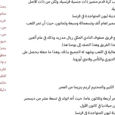
اعب كرة قدم متميز ذات جنسية فرنسية، ولكن من ذات الأصل
بحث 
ة.
سلم 
ينة ليون المتواجدة في فرنسا.
خريط
ديسمبر لعام ألف وتسعمائة وسبعة وثمانون، حيث أن تمر اللعب
من ه
من ه
مع فريق صفوف النادي الملكي ريال مدريد وذلك في عام ألفين
حبوب
ا الفريق وهذا الصف إلى يومنا هذا.
بحث 
 العالية في اللعب وشهد له الجميع بذلك، وهذا ما جعله يحصل على
مطوية عن
لدوري والكأس ولاعبي أوروبا.
دعاء
للطب
خاتم
لكبير والمحترم كريم بنزيما من العمر.
دليلك
عمر أربعة وثلاثون عاما، حيث أنه اتولد في تسعة عشر من ديسمبر
يلاديا في كانون الأول.
نة ليون المتواجدة في فرنسا.