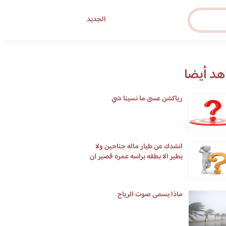
الجديد
د أيضا
رياكشن عسى ما نسينا شي
انشدك عن طيار ماله جناحين ولا
يطير الا بطقه براسه عمره قصير ان
طال في يوم يومين
ماذا يسمى صوت الرياح