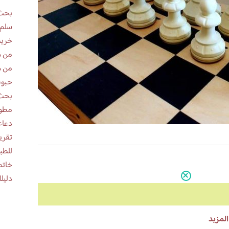
بحث 
سلم 
خريط
من ه
من ه
حبوب
بحث 
مطوية عن
دعاء
للطب
خاتم
دليلك
المزيد