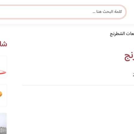
عات الشطرنج
مجلة برونزية للفتاة العصرية
شاه
نج
ابحث عن أي موضوع يهمك