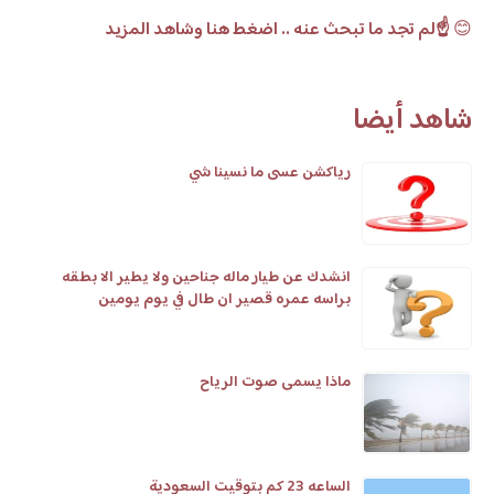
😊
☝️لم تجد ما تبحث عنه .. اضغط هنا وشاهد المزيد
شاهد أيضا
رياكشن عسى ما نسينا شي
انشدك عن طيار ماله جناحين ولا يطير الا بطقه
براسه عمره قصير ان طال في يوم يومين
ماذا يسمى صوت الرياح
الساعه 23 كم بتوقيت السعودية