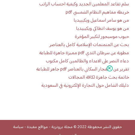
سلم تقاعد المعلمين الجديد وكيفية احتساب الراتب
خريطة مفاهيم النظام الشمسي pdf
من هو سامر اسماعيل ويكيبيديا
من هو يوسف انطاكي ويكيبيديا
حبوب موسيجور لتكبير المؤخرة
بحث عن المنمنمات الإسلامية كامل بالعناصر
مطوية عن سرطان الثدي pdf مميزة جاهزة للطباعة
دعاء النصر على الاعداء والظالمين كامل مكتوب
تقرير عن الانفجار السكاني بالعناصر pdf جاهز للطباعة
خاتمة بحث جاهزة لكافة المجالات
دليلك الشامل حول التجارة الإلكترونية في السعودية
حقوق النشر محفوظة 2022 ©
مجلة برونزية
-
مواقع مفيدة
-
سياسة