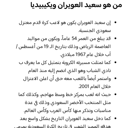
من هو سعيد العويران ويكيبيديا
إن سعيد العويران يكون هو لاعب كرة قدم معتزل
سعودي الجنسية.
قد يبلغ من العمر 54 عاماً، ويكون من مواليد
العاصمة الرياض وذلك بتاريخ الـ 19 من أغسطس /
آب خلال عام 1967 ميلادي.
كما تمثلت مسيرته الكروية بتمثيل كل ما يعرف ب
نادي الشباب وهو الذي انضم إليه منذ العام
واستمر أيضاً باللعب معه حتى أن اعلن الاعتزال
خلال العام 2001.
حيث انه لعب بمركز خط وسط مهاجم، وكذلك كما
مثل المنتخب الأخضر السعودي وذلك في عدة
مناسبات ونذكر منها كأس العرب وكأس العالم.
كما دخل سعيد العويران التاريخ بشكل واسع بعد
هدفه المميز الشهير في تاريخ الكرة السعودية بمرمى