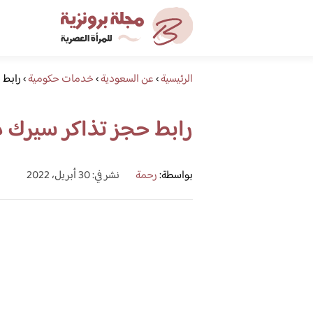
الرئيسية
›
عن السعودية
›
خدمات حكومية
›
رابط 
رابط حجز تذاكر سيرك د
بواسطة:
رحمة
نشر في: 30 أبريل، 2022