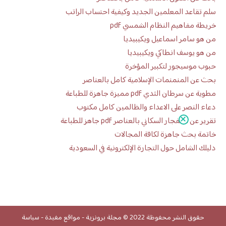
سلم تقاعد المعلمين الجديد وكيفية احتساب الراتب
خريطة مفاهيم النظام الشمسي pdf
من هو سامر اسماعيل ويكيبيديا
من هو يوسف انطاكي ويكيبيديا
حبوب موسيجور لتكبير المؤخرة
بحث عن المنمنمات الإسلامية كامل بالعناصر
مطوية عن سرطان الثدي pdf مميزة جاهزة للطباعة
دعاء النصر على الاعداء والظالمين كامل مكتوب
تقرير عن الانفجار السكاني بالعناصر pdf جاهز للطباعة
خاتمة بحث جاهزة لكافة المجالات
دليلك الشامل حول التجارة الإلكترونية في السعودية
حقوق النشر محفوظة 2022 ©
مجلة برونزية
-
مواقع مفيدة
-
سياسة